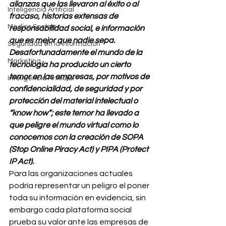
alianzas que las llevaron al éxito o al 
Inteligencia Artificial
fracaso, historias extensas de 
Medios Sociales
responsabilidad social, e información 
que es mejor que nadie sepa. 
Seguridad en la información
Desafortunadamente el mundo de la 
Marketing
tecnología ha producido un cierto 
temor en las empresas, por motivos de 
Inteligencia Artificial
confidencialidad, de seguridad y por 
protección del material intelectual o 
“know how”; este temor ha llevado a 
que peligre el mundo virtual como lo 
conocemos con la creación de SOPA 
(Stop Online Piracy Act) y PIPA (Protect 
IP Act).
Para las organizaciones actuales 
podría representar un peligro el poner 
toda su información en evidencia, sin 
embargo cada plataforma social 
prueba su valor ante las empresas de 