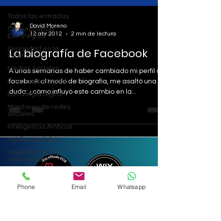
Todas las entradas
David Moreno
Comunicación
12 abr 2012
2 min de lectura
Estratégica
Seguridad en la
La biografía de Facebook
Información
Medios Sociales
A unas semanas de haber cambiado mi perfil de
Reputación Digital
facebook al modo de biografía, me asaltó una
duda: ¿cómo influyó este cambio en la...
Estrategia digital
Monitoreo de redes
sociales
Inteligencia Artificial
Medios Sociales
Seguridad en la
información
Marketing
Inteligencia Artificial
Phone
Email
Whatsapp
Sisgecom-Sistemas para la Gestión de las