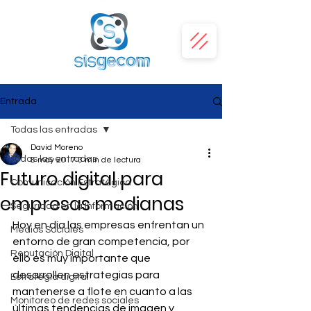
Entrada
Todas las entradas
David Moreno
Todas las entradas
8 may 2017
3 min de lectura
Futuro digital para
Comunicación Estratégica
empresas medianas
Seguridad en la Información
Hoy en día las empresas enfrentan un 
Medios Sociales
entorno de gran competencia, por 
Reputación Digital
ello es muy importante que 
desarrollen estrategias para 
Estrategia digital
mantenerse a flote en cuanto a las 
Monitoreo de redes sociales
últimas tendencias de imagen y 