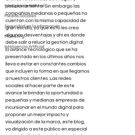
Inteligencia Artificial
posicionamiento. Sin embargo las 
compañías medianas o pequeñas no 
Medios Sociales
cuentan con la misma capacidad de 
Seguridad en la información
gran escala, ya que esto les crea 
algunas desventajas y ahí es donde 
Marketing
debe salir a relucir la gestión digital.
Inteligencia Artificial
El avance tecnológico que se ha 
presentado en los últimos años nos 
lleva a estar en constantes cambios 
que incluyen la forma en que llegamos 
a nuestros clientes. Las redes 
sociales al hacer parte de este 
avance le brindan la oportunidad a 
pequeñas y medianas empresas de 
incursionar en el mundo digital para 
proponer un mejor impacto y 
visualización de la marca, este blog, 
va dirigido a este público en especial 