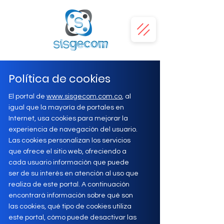
Política de cookies
El portal de
www.sisgecom.com.co
, al
igual que la mayoría de portales en
Internet, usa cookies para mejorar la
experiencia de navegación del usuario.
Las cookies personalizan los servicios
que ofrece el sitio web, ofreciendo a
cada usuario información que puede
ser de su interés en atención al uso que
realiza de este portal. A continuación
encontrará información sobre qué son
las cookies, qué tipo de cookies utiliza
este portal, cómo puede desactivar las