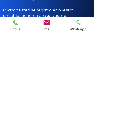
Cuando usted se registra en nuestro
portal, se generan cookies que le
identifican como usuario registrado e
indican cuándo usted se ha
Phone
Email
Whatsapp
identificado en el portal. Estas cookies
son utilizadas para identificar su cuenta
de usuario y sus servicios asociados,
facilitando así su navegación. Estas
cookies se mantienen mientras usted
no abandone la cuenta, cierre el
navegador o apague el dispositivo.
Estas cookies pueden ser utilizadas en
combinación con datos analíticos para
identificar de manera individual sus
preferencias en nuestro portal.
Cookies publicitarias
Son aquéllas que, bien tratadas por
nosotros o por terceros, permiten
gestionar eficazmente los espacios
publicitarios de nuestro sitio web,