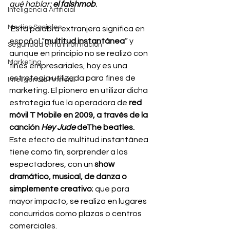
qué hablar: 
el falshmob
.
Inteligencia Artificial
Medios Sociales
 Esta palabra extranjera significa en 
español “
multitud instantánea
” y 
Seguridad en la información
aunque en principio no se realizó con 
Marketing
fines empresariales, hoy es una 
estrategia utilizada para fines de 
Inteligencia Artificial
marketing. El pionero en utilizar dicha 
estrategia fue la operadora de 
red 
móvil T Mobile en 2009, a través de la 
canción 
Hey Jude 
deThe beatles.
Este efecto de multitud instantánea 
tiene como fin, sorprender a los 
espectadores, con un 
show 
dramático, musical, de danza o 
simplemente creativo
; que para 
mayor impacto, se realiza en lugares 
concurridos como plazas o centros 
comerciales.