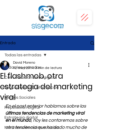
Entrada
Todas las entradas
David Moreno
Todas las entradas
12 may 2014
3 min de lectura
El flashmob, otra
Comunicación Estratégica
estrategia del marketing
Seguridad en la Información
viral
Medios Sociales
En el post anterior hablamos sobre las 
Reputación Digital
últimas tendencias de marketing viral 
Estrategia digital
en el mundo
, hoy les contaremos sobre 
otra tendencia que ha dado mucho de 
Monitoreo de redes sociales