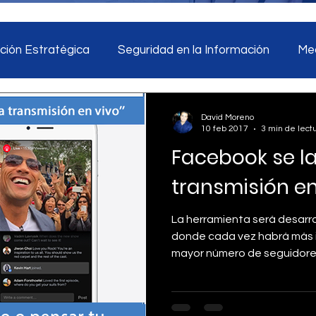
ión Estratégica
Seguridad en la Información
Med
tegia digital
Monitoreo de redes sociales
Inteligen
David Moreno
10 feb 2017
3 min de lect
Facebook se la
ad en la información
Marketing
Inteligencia Artific
transmisión en
La herramienta será desarr
donde cada vez habrá más i
mayor número de seguidores 