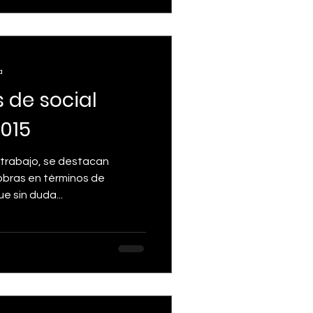
a
 de social
2015
 trabajo, se destacan
obras en términos de
e sin duda...