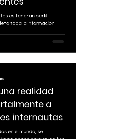
ientes
tos es tener un perfil
leta toda la información
ura
 una realidad
rtalmente a
es internautas
dos en el mundo, se
a joven canadiense quien fue