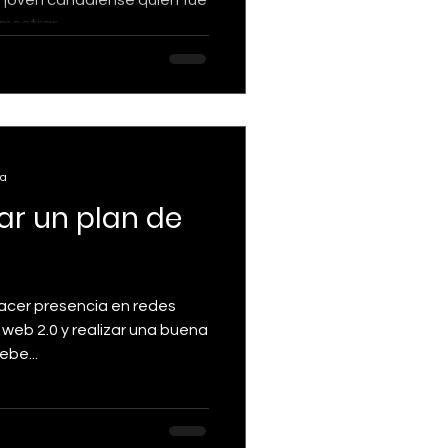
ostrar...
ra
zar un plan de
acer presencia en redes
 web 2.0 y realizar una buena
ebe...