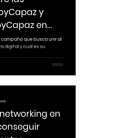
oyCapaz y
yCapaz en
s
a campaña que busca unir al
a digital y cuál es su
tura
 networking en
conseguir