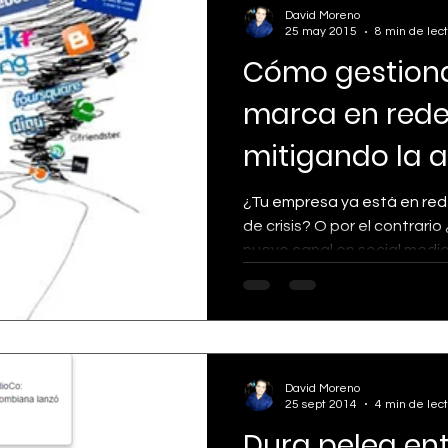
David Moreno
25 may 2015
8 min de lec
Cómo gestiona
marca en rede
mitigando la 
reputacional 
¿Tu empresa ya está en red
de crisis? O por el contrario
nuevo canal en social media?
David Moreno
25 sept 2014
4 min de lec
Dura pelea ent