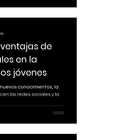
ra
sventajas de
les en la
los jóvenes
mientos, la
cen las redes sociales y la
..