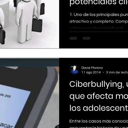
potenciales cl
1. Uno de los principales pun
atractivo y completo: Comp
sobre experiencia laboral,...
David Moreno
11 ago 2014
3 min de lect
Ciberbullying,
que afecta mo
los adolescent
Entre los casos más conoci
encuentra la historia de un