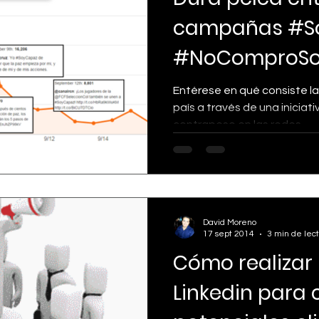
campañas #S
#NoComproSo
Redes Sociale
Entérese en qué consiste l
país a través de una iniciativ
contrapeso en las redes...
David Moreno
17 sept 2014
3 min de lec
Cómo realizar
Linkedin para 