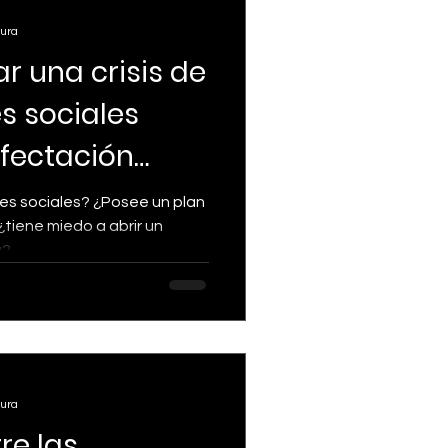
tura
r una crisis de
s sociales
afectación
de tu marc
es sociales? ¿Posee un plan
 ¿tiene miedo a abrir un
...
tura
re las