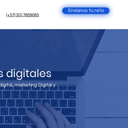
Envíanos tu reto
(+57) 3017859065
 digitales
gital, marketing Digital y