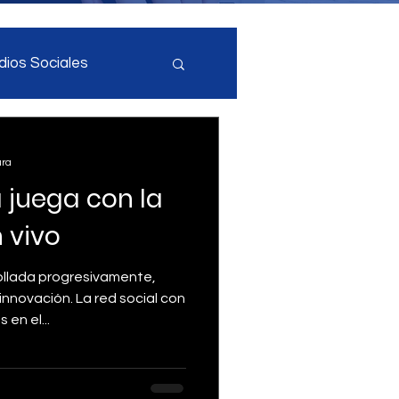
ios Sociales
cia Artificial
ura
 juega con la
ial
 vivo
ollada progresivamente,
nnovación. La red social con
en el...