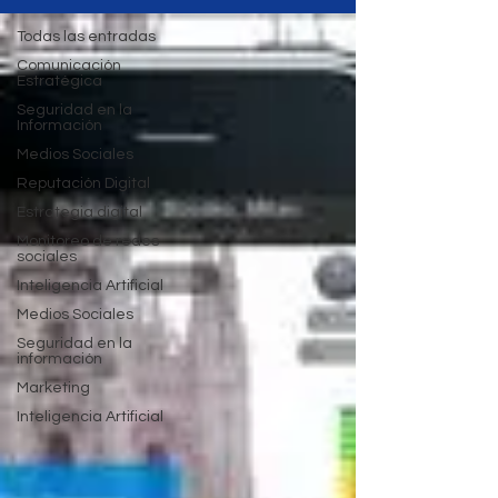
Todas las entradas
Comunicación
Estratégica
Seguridad en la
Información
Medios Sociales
Reputación Digital
Estrategia digital
Monitoreo de redes
sociales
Inteligencia Artificial
Medios Sociales
Seguridad en la
información
Marketing
Inteligencia Artificial