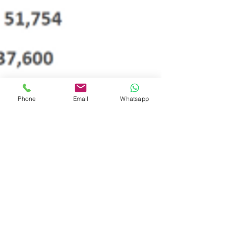
Phone
Email
Whatsapp
David Moreno
11 sept 2013
4 min de lectura
Lo que debe saber un