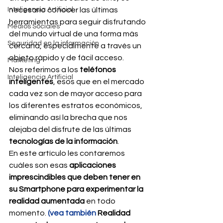
Inteligencia Artificial
necesario conocer las últimas 
herramientas para seguir disfrutando 
Medios Sociales
del mundo virtual de una forma más 
Seguridad en la información
cercana, especialmente a través un 
objeto rápido y de fácil acceso.
Marketing
Nos referimos a los
 teléfonos 
Inteligencia Artificial
inteligentes
, esos que en el mercado 
cada vez son de mayor acceso para 
los diferentes estratos económicos, 
eliminando así la brecha que nos 
alejaba del disfrute de las últimas
tecnologías de la información
.
En este artículo les contaremos 
cuáles son esas 
aplicaciones 
imprescindibles que deben tener en 
su Smartphone para experimentar la 
realidad aumentada
 en todo 
momento.
(vea también 
Realidad 