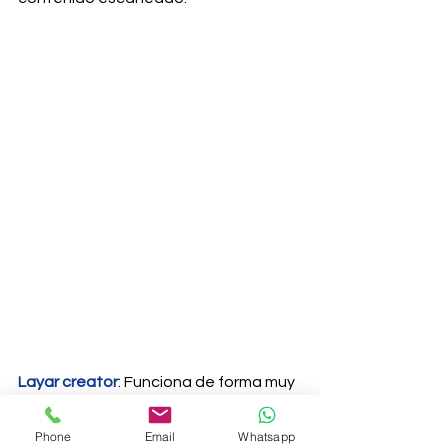
Layar creator
: Funciona de forma muy 
similar a Uresma. Sin embargo, si se 
quiere acceder a ella para crear 
Phone
Email
Whatsapp