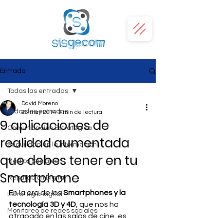
Entrada
Todas las entradas
David Moreno
Todas las entradas
26 may 2014
3 min de lectura
9 aplicaciones de
Comunicación Estratégica
realidad aumentada
Seguridad en la Información
que debes tener en tu
Medios Sociales
Smartphone
Reputación Digital
En la era de los 
Smartphones y la 
Estrategia digital
tecnología 3D y 4D
, que nos ha 
Monitoreo de redes sociales
atrapado en las salas de cine, es 