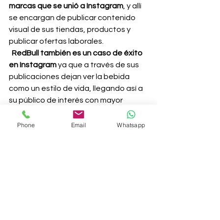
marcas que se unió a Instagram
, y allí 
se encargan de publicar contenido 
visual de sus tiendas, productos y 
publicar ofertas laborales. 
RedBull también es un caso de éxito 
en Instagram
 ya que a través de sus 
publicaciones dejan ver la bebida 
como un estilo de vida, llegando así a 
su público de interés con mayor 
fuerza. 
    En 
Pinteres Jacque Reid
 trata 
Phone
Email
Whatsapp
temas de belleza y moda realizando 
una buena gestión de una forma muy 
ordena y de gran impacto.   
 Otro caso de éxito en
 Pinterest
 es el 
de 
Merilee Hughes
, quien con sus 
publicaciones de platos, 
preparaciones y decoración ha 
logrado posicionarse. 