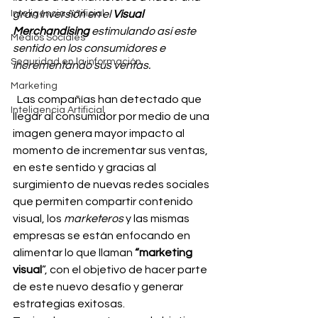
Inteligencia Artificial
gran inversión en el 
Visual 
Merchandising
 estimulando así este 
Medios Sociales
sentido en los consumidores e 
Seguridad en la información
incrementando sus ventas.
Marketing
  Las compañías han detectado que 
Inteligencia Artificial
llegar al consumidor por medio de una 
imagen genera mayor impacto al 
momento de incrementar sus ventas, 
en este sentido y gracias al 
surgimiento de nuevas redes sociales 
que permiten compartir contenido 
visual, los 
marketeros
 y las mismas 
empresas se están enfocando en 
alimentar lo que llaman 
“marketing 
visual
”, con el objetivo de hacer parte 
de este nuevo desafío y generar 
estrategias exitosas.