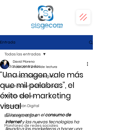
Entrada
Todas las entradas
David Moreno
Todas las entradas
7 abr 2014
2 min de lectura
“Una imagen vale más
Comunicación Estratégica
que mil palabras”, el
Seguridad en la Información
éxito del marketing
Medios Sociales
visual
Reputación Digital
El incremento en el
 consumo de 
Estrategia digital
internet
 y las nuevas tecnologías ha 
Monitoreo de redes sociales
llevado a los marketeros a hacer una 