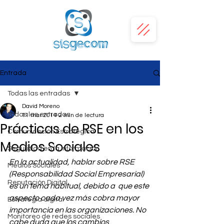
Entrada
Todas las entradas
David Moreno
Todas las entradas
11 mar 2014
2 min de lectura
Prácticas de RSE en los
Comunicación Estratégica
Medios Sociales
Seguridad en la Información
En la actualidad, hablar sobre RSE 
Medios Sociales
(Responsabilidad Social Empresarial) 
Reputación Digital
es un tema habitual, debido a  que este 
aspecto cada vez más cobra mayor 
Estrategia digital
importancia en las organizaciones. No 
Monitoreo de redes sociales
cabe duda que los cambios 