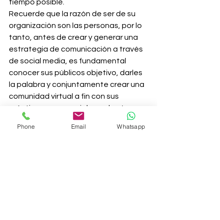
tiempo posible.
Recuerde que la razón de ser de su 
organización son las personas, por lo 
tanto, antes de crear y generar una 
estrategia de comunicación a través 
de social media, es fundamental 
conocer sus públicos objetivo, darles 
la palabra y conjuntamente crear una 
comunidad virtual a fin con sus 
prácticas empresariales y el entorno 
en el cual se desenvolverá.
Phone
Email
Whatsapp
Derly Osorio
Coordinadora de Proyectos
Sisgecom
Recuede que puede visitarnos en 
nuestra página web: 
http://www.sisgecom.com.co 
#prácticasempresariales
#reputaciónempresarial
#sisgecom