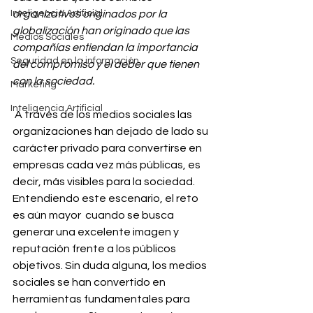
Inteligencia Artificial
organizativos originados por la 
globalización han originado que las 
Medios Sociales
compañías entiendan la importancia 
Seguridad en la información
del compromiso y el deber que tienen 
con la sociedad.
Marketing
Inteligencia Artificial
 A través de los medios sociales las 
organizaciones han dejado de lado su 
carácter privado para convertirse en 
empresas cada vez más públicas, es 
decir, más visibles para la sociedad. 
Entendiendo este escenario, el reto 
es aún mayor  cuando se busca 
generar una excelente imagen y 
reputación frente a los públicos 
objetivos. Sin duda alguna, los medios 
sociales se han convertido en 
herramientas fundamentales para 