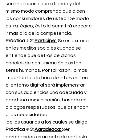
será necesario que atienda y del 
mismo modo comprenda qué dicen 
los consumidores de usted. De modo 
estratégico, ésto le permitirá crecer e 
ir más allá de la competencia.
Práctica # 2: 
Participe: 
 Se es exitoso 
en los medios sociales cuando se 
entiende que detrás de dichos 
canales de comunicación existen 
seres humanos. Por tal razón, lo más 
importante a la hora de intervenir en 
el entorno digital será implementar 
con sus audiencias una adecuada y 
oportuna comunicación, basada en 
diálogos respetuosos, que atiendan 
a las necesidades 
 de los usuarios a los cuales se dirige.
Práctica # 3: 
Agradezca: 
Ser 
agradecidos es un acto de cortesía 