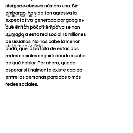
Inteligencia Artificial
mercado como la número uno. Sin 
embargo, ha sido tan agresiva la 
Medios Sociales
expectativa  generada por google+ 
Seguridad en la información
que en tan poco tiempo ya se han 
 sumado a esta red social 10 millones 
Marketing
de usuarios. No nos cabe la menor 
Inteligencia Artificial
duda, que la batalla de estas dos 
redes sociales seguirá dando mucho 
de qué hablar. Por ahora, queda 
esperar si finalmente existe cabida 
entre las personas para dos o más 
redes sociales.