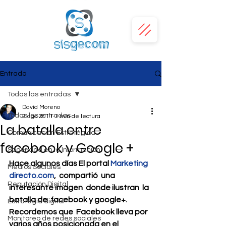
Entrada
Todas las entradas
David Moreno
Todas las entradas
2 ago 2011
1 min de lectura
La batalla entre
Comunicación Estratégica
facebook y Google +
Seguridad en la Información
Hace algunos días El portal 
Marketing 
Medios Sociales
directo.com
,  compartió  una 
Reputación Digital
interesante imagen  donde ilustran  la 
batalla de  facebook y google+. 
Estrategia digital
Recordemos que  Facebook lleva por 
Monitoreo de redes sociales
varios años posicionada en el 