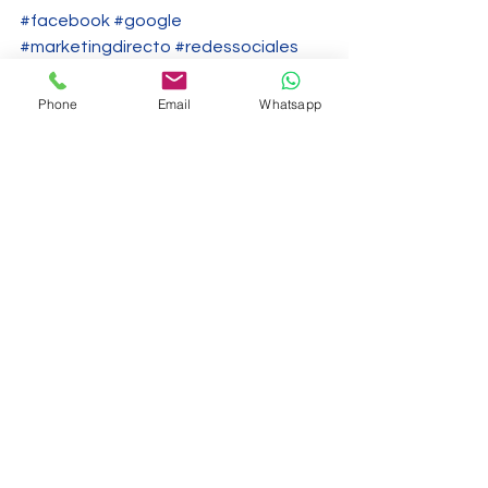
#facebook
#google
#marketingdirecto
#redessociales
Medios Sociales
Phone
Email
Whatsapp
Ver todo
Entradas recientes