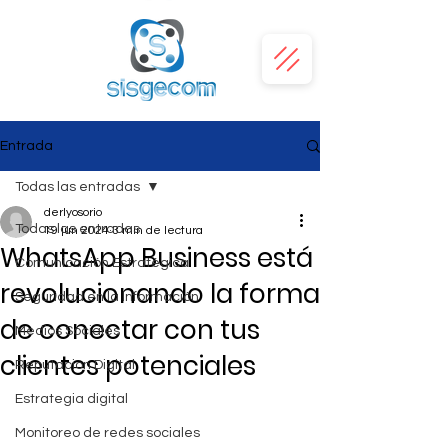
Entrada
Todas las entradas
derlyosorio
Todas las entradas
19 jun 2024
3 min de lectura
WhatsApp Business está
Comunicación Estratégica
revolucionando la forma
Seguridad en la Información
de conectar con tus
Medios Sociales
clientes potenciales
Reputación Digital
Estrategia digital
Monitoreo de redes sociales