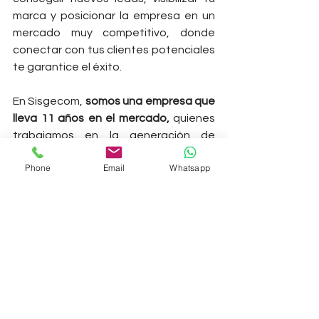
marca y posicionar la empresa en un 
mercado muy competitivo, donde 
conectar con tus clientes potenciales 
te garantice el éxito. 
En Sisgecom, 
somos una empresa que 
lleva 11 años en el mercado, 
quienes 
trabajamos en la generación de 
estrategias de comunicación y/o 
Phone
Email
Whatsapp
marketing digital a nivel corporativo, 
comercial o personal,
 centrados en el 
desarrollo de contenidos de impacto, 
gestión PR digital, análisis de los 
datos para la toma de decisiones, 
herramientas de ciberseguridad 
parental, pauta digital, y gestión de 
crisis en entornos digitales, entre 
otros servicios.