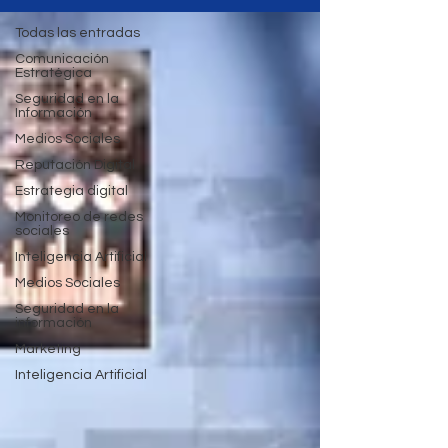
Todas las entradas
Comunicación
Estratégica
Seguridad en la
Información
Medios Sociales
Reputación Digital
Estrategia digital
Monitoreo de redes
sociales
Inteligencia Artificial
Medios Sociales
Seguridad en la
información
Marketing
Inteligencia Artificial