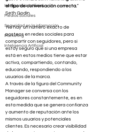
Inteligencia Artificial
el tipo de conversación correcta.
”
Seth Godin
Medios Sociales
Seguridad en la información
 No hay  un número exacto de 
posteos en redes sociales para 
Marketing
compartir con seguidores, pero si 
Inteligencia Artificial
estoy seguro que si una empresa 
está en estos medios tiene que estar 
activa, compartiendo, contando, 
educando, respondiendo a los 
usuarios de la marca.
A través de la figura del Community 
Manager se conversa con los 
seguidores constantemente, es en 
esta medida que se genera confianza 
y aumento de reputación ante los 
mismos usuarios y potenciales 
clientes. Es necesario crear visibilidad 