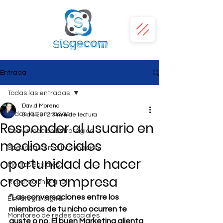
Entrada
Todas las entradas
David Moreno
Todas las entradas
3 dic 2012
3 min de lectura
Responder al usuario en
Comunicación Estratégica
medios sociales
Seguridad en la Información
oportunidad de hacer
Medios Sociales
crecer la empresa
Reputación Digital
“Las conversaciones entre los 
Estrategia digital
miembros de tu nicho ocurren te 
Monitoreo de redes sociales
guste o no. El buen Marketing alienta 