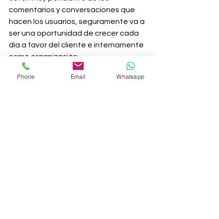
comentarios y conversaciones que 
hacen los usuarios, seguramente va a 
ser una oportunidad de crecer cada 
día a favor del cliente e internamente 
como organización.
Mario A. Cardona B.
Phone
Email
Whatsapp
Community Manager / Sisgecom
@marioacardonab
www.sisgecom.com.co
#comunicacion
#contenidosdigitales
#CommunityManager
#redessociales
#MarketingDigital
#SocialMedia
#MediosSociales
Medios Sociales