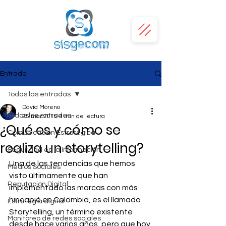
Entrada
Todas las entradas
David Moreno
Todas las entradas
25 mar 2015
4 min de lectura
¿Qué es y cómo se
Comunicación Estratégica
realiza un storytelling?
Seguridad en la Información
Una de las tendencias que hemos 
Medios Sociales
visto últimamente que han 
Reputación Digital
implementado las marcas con más 
hincapié en Colombia, es el llamado 
Estrategia digital
Storytelling, un término existente 
Monitoreo de redes sociales
desde hace varios años, pero que hoy 