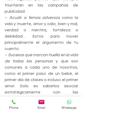
triunfarán en las campañas de 
publicidad:
– 
Acudir a temas adversos
 como la 
vida y muerte, amor y odio, bien y mal, 
verdad o mentira, fortaleza o 
debilidad… Estos para mover 
principalmente el argumento de tu 
cuento.
– 
Sucesos que marcan huella en la vida 
de todas las personas
 y que son 
comunes a cada uno de nosotros, 
como el primer paso de un bebé, el 
primer día de clases o incluso el primer 
amor. Solo es saberlos asociar 
estratégicamente con las 
necesidades que resuelve tu marca.
– 
La existencia de un héroe frente a un 
Phone
Email
Whatsapp
villano
 y sus adversidades, es un 