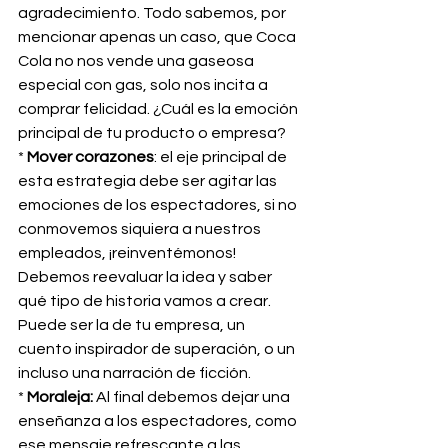
agradecimiento. Todo sabemos, por 
mencionar apenas un caso, que Coca 
Cola no nos vende una gaseosa 
especial con gas, solo nos incita a 
comprar felicidad. ¿Cuál es la emoción 
principal de tu producto o empresa?
* 
Mover corazones
: el eje principal de 
esta estrategia debe ser agitar las 
emociones de los espectadores, si no 
conmovemos siquiera a nuestros 
empleados, ¡reinventémonos! 
Debemos reevaluar la idea y saber 
qué tipo de historia vamos a crear. 
Puede ser la de tu empresa, un 
cuento inspirador de superación, o un 
incluso una narración de ficción.
* 
Moraleja:
 Al final debemos dejar una 
enseñanza a los espectadores, como 
ese mensaje refrescante a las 