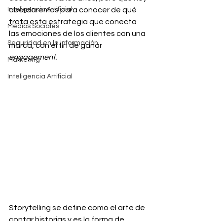
Inteligencia Artificial
abordaremos para conocer de qué 
trata esta estrategia que conecta 
Medios Sociales
las emociones de los clientes con una 
Seguridad en la información
marca, con el fin de ganar 
engagement.
Marketing
Inteligencia Artificial
Storytelling se define como el arte de 
contar historias y es la forma de 