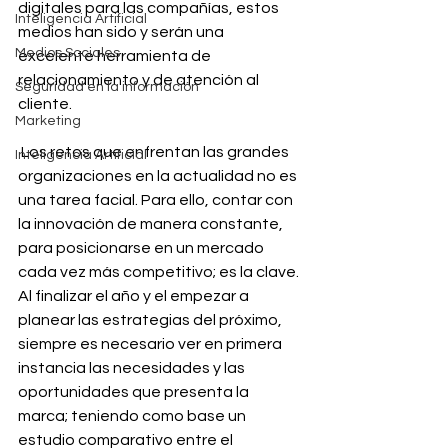
digitales para las compañías, estos 
Inteligencia Artificial
medios han sido y serán una 
Medios Sociales
excelente herramienta de 
relacionamiento y de atención al 
Seguridad en la información
cliente. 
Marketing
 Los retos que enfrentan las grandes 
Inteligencia Artificial
organizaciones en la actualidad no es 
una tarea facial. Para ello, contar con 
la innovación de manera constante, 
para posicionarse en un mercado 
cada vez más competitivo; es la clave.
Al finalizar el año y el empezar a 
planear las estrategias del próximo, 
siempre es necesario ver en primera 
instancia las necesidades y las 
oportunidades que presenta la 
marca; teniendo como base un 
estudio comparativo entre el 