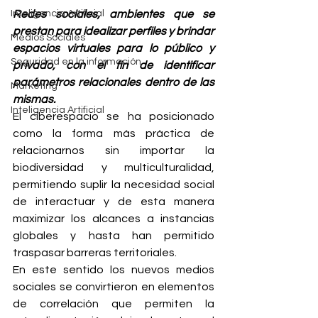
Inteligencia Artificial
Redes sociales, ambientes que se 
prestan para idealizar perfiles y brindar 
Medios Sociales
espacios virtuales para lo público y 
Seguridad en la información
privado, con el fin de identificar 
parámetros relacionales dentro de las 
Marketing
mismas.
Inteligencia Artificial
El ciberespacio se ha posicionado 
como la forma más práctica de 
relacionarnos sin importar la 
biodiversidad y multiculturalidad, 
permitiendo suplir la necesidad social 
de interactuar y de esta manera 
maximizar los alcances a instancias 
globales y hasta han permitido 
traspasar barreras territoriales.
En este sentido los nuevos medios 
sociales se convirtieron en elementos 
de correlación que permiten la 