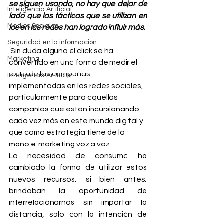
se siguen usando, no hay que dejar de 
Inteligencia Artificial
lado que las tácticas que se utilizan en 
Medios Sociales
los en las redes han logrado influir más.
Seguridad en la información
 Sin duda alguna el click se ha 
Marketing
convertido en una forma de medir el 
éxito de las campañas 
Inteligencia Artificial
implementadas en las redes sociales, 
particularmente para aquellas 
compañías que están incursionando 
cada vez más en este mundo digital y 
que como estrategia tiene de la 
mano el marketing voz a voz.
La necesidad de consumo ha 
cambiado la forma de utilizar estos 
nuevos recursos, si bien antes, 
brindaban la oportunidad de 
interrelacionarnos sin importar la 
distancia, solo con la intención de 