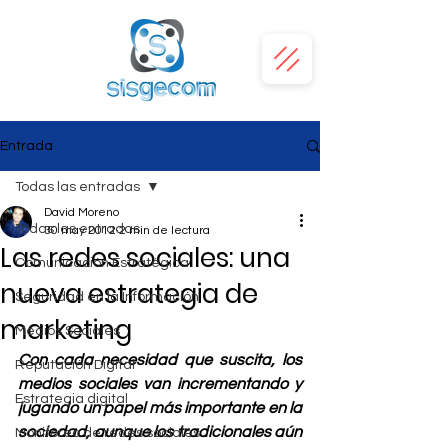
Entrada
Todas las entradas
David Moreno
Todas las entradas
30 may 2012
2 min de lectura
Las redes sociales: una
Comunicación Estratégica
nueva estrategia de
Seguridad en la Información
marketing
Medios Sociales
Con cada necesidad que suscita, los 
Reputación Digital
medios sociales van incrementando y 
Estrategia digital
jugando un papel más importante en la 
sociedad, aunque los tradicionales aún 
Monitoreo de redes sociales