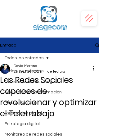
Entrada
Todas las entradas
David Moreno
Todas las entradas
28 sept 2012
2 min de lectura
Las Redes Sociales
Comunicación Estratégica
capaces de
Seguridad en la Información
revolucionar y optimizar
Medios Sociales
el Teletrabajo
Reputación Digital
Estrategia digital
Monitoreo de redes sociales