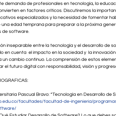
te demanda de profesionales en tecnología, la educaci
nvierten en factores críticos. Discutiremos la importan
ativos especializados y la necesidad de fomentar hab
 una edad temprana para preparar a la próxima gener
s de software.
ión inseparable entre la tecnología y el desarrollo de s
o en cuenta  el impacto en la sociedad y  la innovación
a un cambio continuo. La comprensión de estos elemen
r el futuro digital con responsabilidad, visión y progres
IOGRAFICAS:
niversitaria Pascual Bravo: “Tecnología en Desarrollo de 
o.edu.co/facultades/facultad-de-ingenieria/programa
oftware/
r Qué Estudiar Desarrollo de Software? Lo que debes sa