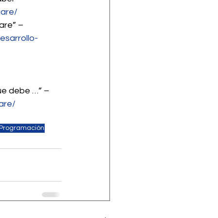
ware/
are” – 
esarrollo-
ue debe …” – 
are/
Programación