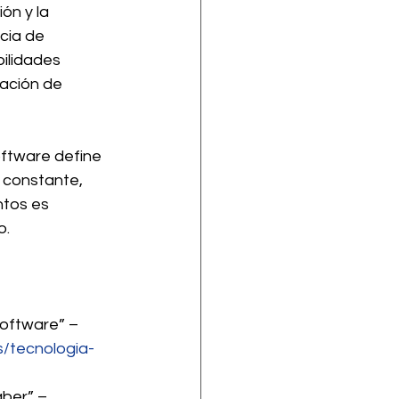
ón y la 
cia de 
ilidades 
ación de 
oftware define 
 constante, 
tos es 
o.
Software” – 
s/tecnologia-
ber” – 