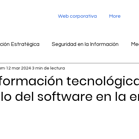
Web corporativa
More
ión Estratégica
Seguridad en la Información
Med
com
12 mar 2024
3 min de lectura
tegia digital
Monitoreo de redes sociales
Inteligen
formación tecnológica:
lo del software en la e
ad en la información
Marketing
Inteligencia Artific