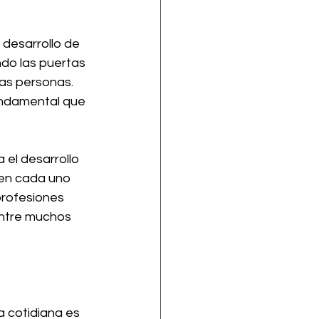
 desarrollo de 
ndo las puertas 
las personas. 
fundamental que 
 el desarrollo 
 en cada uno 
profesiones 
ntre muchos 
a cotidiana es 