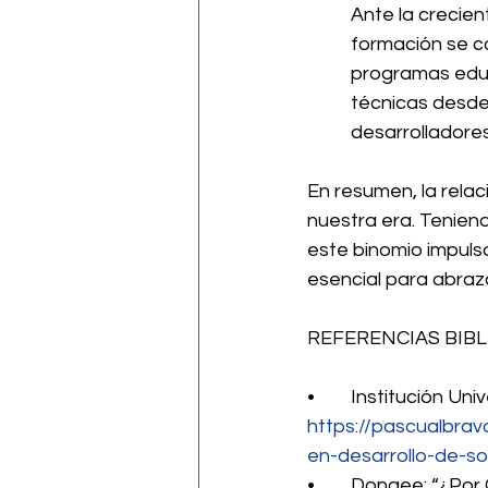
Ante la crecien
formación se co
programas educ
técnicas desde
desarrolladore
En resumen, la relac
nuestra era. Teniend
este binomio impuls
esencial para abraza
REFERENCIAS BIBL
•	Institución U
https://pascualbrav
en-desarrollo-de-s
•	Dongee: “¿Po