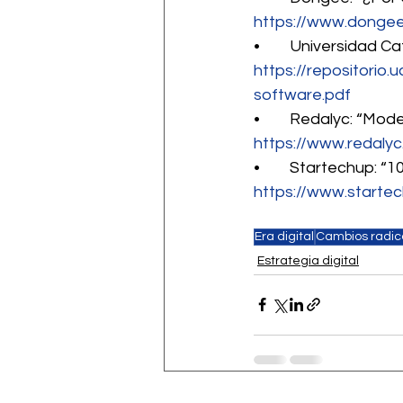
https://www.dongee
•	Universidad C
https://repositorio
software.pdf
•	Redalyc: “Mod
https://www.redalyc
•	Startechup: “
https://www.starte
Era digital
Cambios radic
Estrategia digital