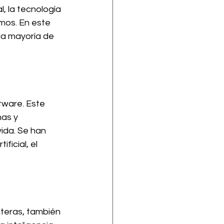
, la tecnología 
mos. En este 
la mayoría de 
tware. Este 
as y 
vida. Se han 
icial, el 
.
nteras, también 