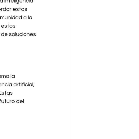
a inteligencia 
ordar estos 
munidad a la 
 estos 
 de soluciones 
omo la 
ia artificial, 
Estas 
uturo del 