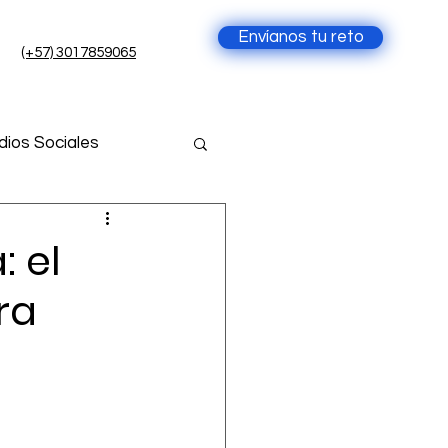
Envíanos tu reto
(+57) 3017859065
ios Sociales
cia Artificial
 el
ra
ial