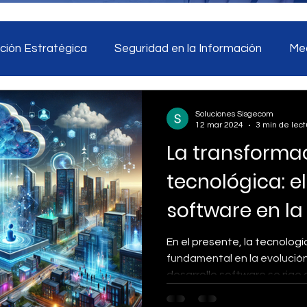
ión Estratégica
Seguridad en la Información
Med
tegia digital
Monitoreo de redes sociales
Inteligen
Soluciones Sisgecom
12 mar 2024
3 min de lect
La transforma
ad en la información
Marketing
Inteligencia Artific
tecnológica: el
software en la 
En el presente, la tecnolo
fundamental en la evolución 
desarrollo software se rige 