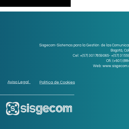
Sisgecom-Sistemas para la Gestión de las Comunica
Bogotá, Co
Cel: +(57) 3017859065- +(57) 315
Ofi: (+601) (8
Web:
www.sisgecom.
Aviso Legal
Política de Cookies