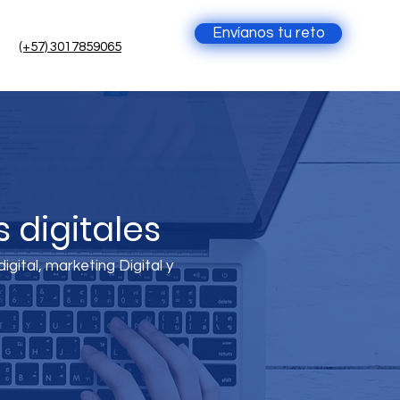
Envíanos tu reto
(+57) 3017859065
 digitales
gital, marketing Digital y