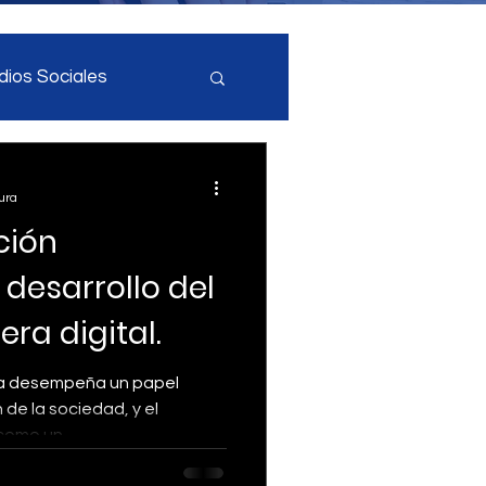
ios Sociales
cia Artificial
ura
ción
ial
 desarrollo del
era digital.
gía desempeña un papel
de la sociedad, y el
como un...