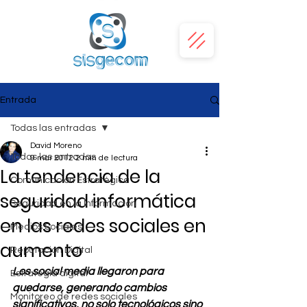
Entrada
Todas las entradas
David Moreno
Todas las entradas
9 mar 2012
2 min de lectura
La tendencia de la
Comunicación Estratégica
seguridad informática
Seguridad en la Información
en las redes sociales en
Medios Sociales
aumento
Reputación Digital
Los social media llegaron para 
Estrategia digital
quedarse, generando cambios 
Monitoreo de redes sociales
significativos, no solo tecnológicos sino 