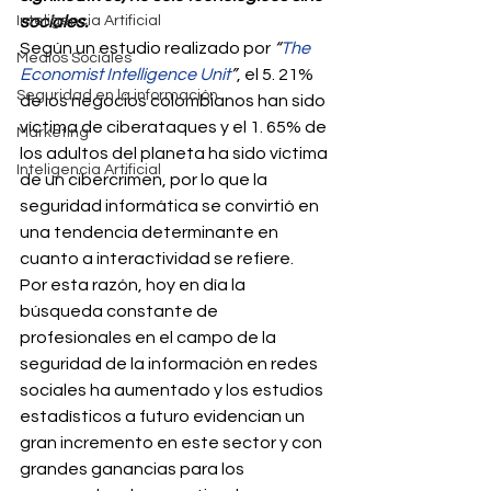
Inteligencia Artificial
sociales.
Según un estudio realizado por 
“
The 
Medios Sociales
Economist Intelligence Unit
”
, el 5. 21% 
Seguridad en la información
de los negocios colombianos han sido 
víctima de ciberataques y el 1. 65% de 
Marketing
los adultos del planeta ha sido víctima 
Inteligencia Artificial
de un cibercrimen, por lo que la 
seguridad informática se convirtió en 
una tendencia determinante en 
cuanto a interactividad se refiere.
Por esta razón, hoy en día la 
búsqueda constante de 
profesionales en el campo de la 
seguridad de la información en redes 
sociales ha aumentado y los estudios 
estadísticos a futuro evidencian un 
gran incremento en este sector y con 
grandes ganancias para los 