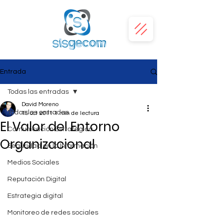
Entrada
Todas las entradas
David Moreno
Todas las entradas
15 oct 2011
1 min de lectura
El Valor del Entorno
Comunicación Estratégica
Organizacional
Seguridad en la Información
Medios Sociales
Reputación Digital
Estrategia digital
Monitoreo de redes sociales