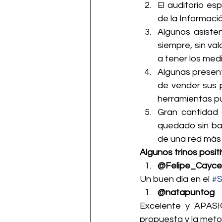
El auditorio es
de la Informació
Algunos asiste
siempre, sin va
a tener los medi
Algunas present
de vender sus p
herramientas p
Gran cantidad 
quedado sin bat
de una red más 
Algunos trinos posit
@Felipe_Cayc
Un buen día en el 
#
@natapuntog
Excelente y APASION
propuesta y la met