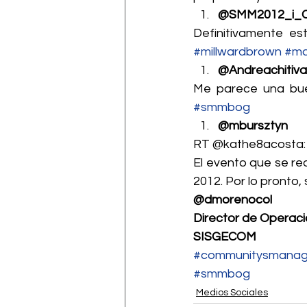
@SMM2012_i_
Definitivamente est
#millwardbrown
#ma
@Andreachitiva
#smmbog
@mbursztyn
RT @kathe8acosta: n
El evento que se rea
2012. Por lo pronto
@dmorenocol
Director de Operac
SISGECOM
#communitysmanag
#smmbog
Medios Sociales