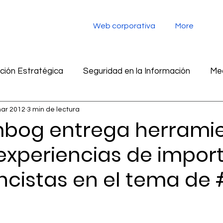
Web corporativa
More
ión Estratégica
Seguridad en la Información
Med
ar 2012
3 min de lectura
tegia digital
Monitoreo de redes sociales
Inteligen
bog entrega herramie
 experiencias de impor
ad en la información
Marketing
Inteligencia Artific
ncistas en el tema de 