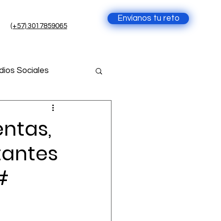
Envíanos tu reto
(+57) 3017859065
ios Sociales
cia Artificial
ntas,
tantes
ial
#