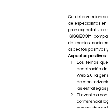
Con intervenciones d
de especialistas en
gran expectativa el
 SISGECOM
, compañ
de medios sociales
aspectos positivos 
Aspectos positivos:
Los temas que 
penetración de 
Web 2.0, la gen
de monitorizaci
las estrategias
El evento a cont
conferencia) l
que residen en 