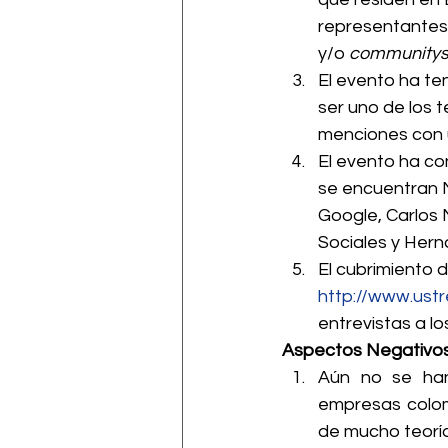
representantes 
y/o 
communitys
El evento ha te
ser uno de los 
menciones con u
El evento ha co
se encuentran 
Google, Carlos 
Sociales y Hern
El cubrimiento d
http://www.ust
entrevistas a lo
Aspectos Negativos
Aún no se han
empresas colom
de mucho teoría