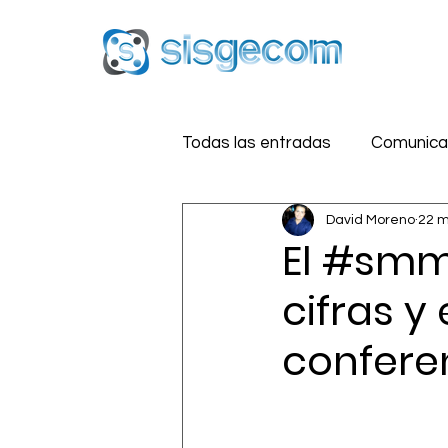
Todas las entradas
Comunicac
David Moreno
22 m
Reputación Digital
Estra
El #smm
cifras y
Medios Sociales
Segurid
confere