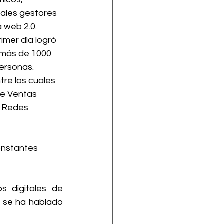
pales gestores 
a web 2.0.
imer día logró 
 más de 1000 
ersonas.
re los cuales 
e Ventas 
e Redes 
onstantes 
 digitales de 
 se ha hablado 