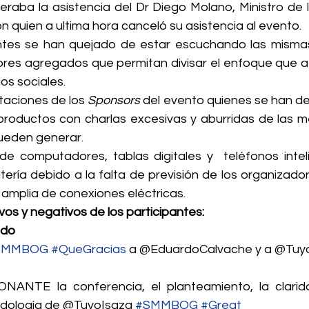
peraba la asistencia del Dr Diego Molano, Ministro de 
n quien a ultima hora canceló su asistencia al evento.
ntes se han quejado de estar escuchando las mismas
lores agregados que permitan divisar el enfoque que a
os sociales.
aciones de los 
Sponsors
 del evento quienes se han de
roductos con charlas excesivas y aburridas de las mé
ueden generar.
de computadores, tablas digitales y  teléfonos intel
ería debido a la falta de previsión de los organizado
amplia de conexiones eléctricas.
ivos y negativos de los participantes:
edo
SMMBOG
#QueGracias
 a @EduardoCalvache y a @Tuy
ANTE la conferencia, el planteamiento, la claridad,
odología de @TuyoIsaza 
#SMMBOG
#Great