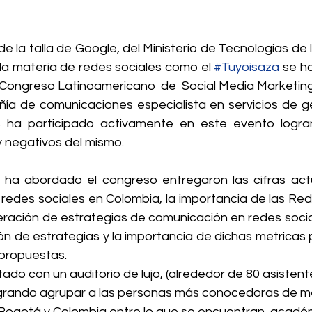
e la talla de Google, del Ministerio de Tecnologías de l
 la materia de redes sociales como el 
#Tuyoisaza
 se h
 Congreso Latinoamericano  de  Social Media Marketin
ía de comunicaciones especialista en servicios de ges
 ha participado activamente en este evento logran
y negativos del mismo.
ha abordado el congreso entregaron las cifras actu
redes sociales en Colombia, la importancia de las Rede
eración de estrategias de comunicación en redes social
ón de estrategias y la importancia de dichas metricas 
 propuestas.
ado con un auditorio de lujo, (alrededor de 80 asistent
ogrando agrupar a las personas más conocedoras de me
Bogotá y Colombia entre lo que se encuentran, académ