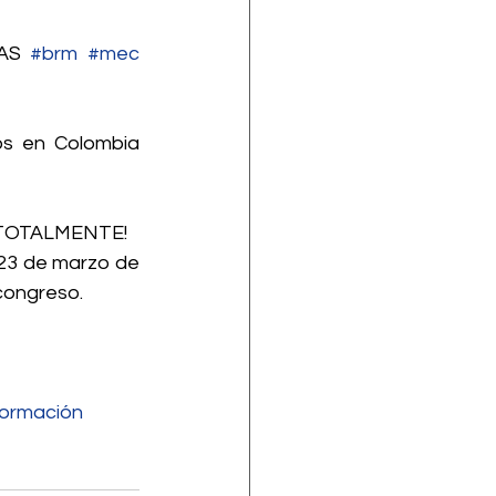
AS 
#brm
#mec
Me parece una buena charla, pero me molesta que no muestran casos en Colombia 
TOTALMENTE!
 23 de marzo de 
 congreso.
formación