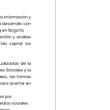
a información y 
a desarrollo con 
g en Bogotá.
tión y análisis 
do captar los 
alizadas de la 
s Sociales y la 
es,  las formas 
para acertar en 
es por 
dios sociales 
icos, 