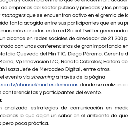
de empresas del sector público y privadas y los princi
 managers
 que se encuentran activo en el gremio de l
nido tanta acogida entre sus participantes que en su pr
temas más sonados en la red Social Twitter generando
n alcance en redes sociales de alrededor de 21.200 p
ntado con unos conferencistas de gran importancia ent
Natalia Quevedo del Min TIC, Diego Páramo, Gerente d
Molina; Vp Innovación IZO, Renata Cabrales; Editora d
án Isaza Jefe de Mercadeo Digital , entre otros.
el evento vía 
streaming
 a través de la página 
ream.tv/channel/martesdemarcas
 donde se realizan c
s conferencistas y participantes del evento.
:
 analizado estrategias de comunicación en medios
bianas lo que dejan un sabor en el ambiente de que
 pero poca práctica.