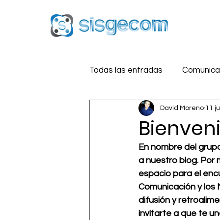
Todas las entradas
Comunicac
David Moreno
11 j
Reputación Digital
Estra
Bienven
En nombre del grupo
Medios Sociales
Segurid
a nuestro blog. Por
espacio para el enc
Comunicación y los 
difusión y retroalim
invitarte a que te u