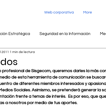
Web corporativa
More
ión Estratégica
Seguridad en la Información
Med
ul 2011
1 min de lectura
tegia digital
Monitoreo de redes sociales
Inteligen
idos
 profesional de Sisgecom, queremos darles la más cord
ad en la información
Marketing
Inteligencia Artific
 medio de esta herramienta de comunicación se buscará
uentro de diferentes miembros interesados y apasiona
Medios Sociales. Asimismo, se pretenderá generar la sa
entación frente a temas de interés.  Es por eso, que q
nas a nosotros por medio de tus aportes.