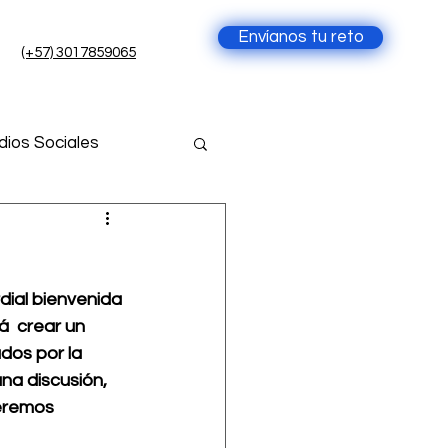
Envíanos tu reto
(+57) 3017859065
ios Sociales
cia Artificial
ial bienvenida 
ial
  crear un 
dos por la 
na discusión, 
ueremos 