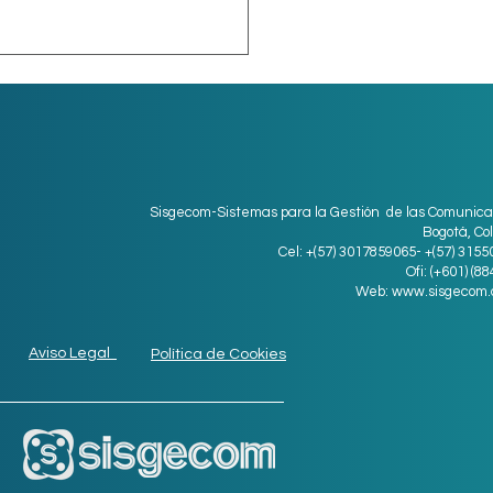
Sisgecom-Sistemas para la Gestión de las Comunica
Bogotá, Co
Cel: +(57) 3017859065- +(57) 315
ro digital para
Ofi: (+601) (8
Web:
www.sisgecom.
resas medianas
Aviso Legal
Política de Cookies