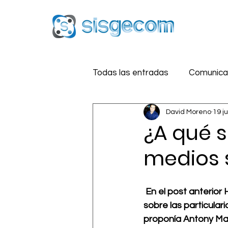
Todas las entradas
Comunicac
David Moreno
19 j
Reputación Digital
Estra
¿A qué s
medios 
Medios Sociales
Segurid
En el post anterior 
sobre las particular
proponía 
Antony May