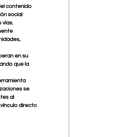
el contenido 
ón social 
vías. 
mente 
nidades, 
eran en su 
rando que la 
erramienta 
izaciones se 
es al 
vínculo directo 