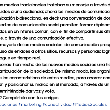
medios tradicionales trataban su mensaje a través d
buidos a una audiencia; ahora los  medios de comunicaci
ación bidireccional, es decir una conversación de dos 
ios de comunicación social permiten formar rápida
s en un interés común, con el fin de compartir sus afi
s, a través de una comunicación efectiva. 
ayoría de los medios sociales  de comunicación prosp
so de enlaces a otros sitios, recursos y personas; log
ague en tiempo real.
rsonas  han hecho de los nuevos medios sociales una h
a articulación de la sociedad. Del mismo modo, las organ
las características de estos medios, para ahorrar cost
r  y posicionar su marca en el mercado, a través de un 
rmitiéndole dar voz y voto.
lo? Compártelo con tus amigos.
caciones
#marketing
#conectividad
#MediosSociales