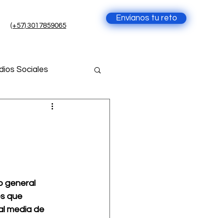
Envíanos tu reto
(+57) 3017859065
ios Sociales
cia Artificial
ial
 general 
es que 
al media de