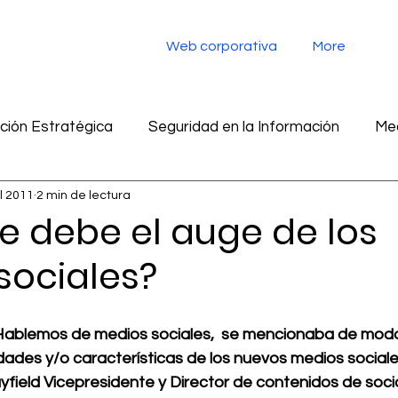
Web corporativa
More
ión Estratégica
Seguridad en la Información
Med
ul 2011
2 min de lectura
tegia digital
Monitoreo de redes sociales
Inteligen
e debe el auge de los
sociales?
ad en la información
Marketing
Inteligencia Artific
Hablemos de medios sociales
,  se mencionaba de modo
idades y/o características de los nuevos medios social
field 
Vicepresidente y Director de contenidos de soci