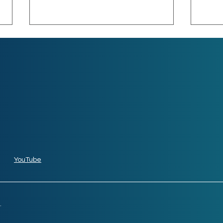
Las 10 aplicaciones más
Futu
rentables
emp
YouTube
.