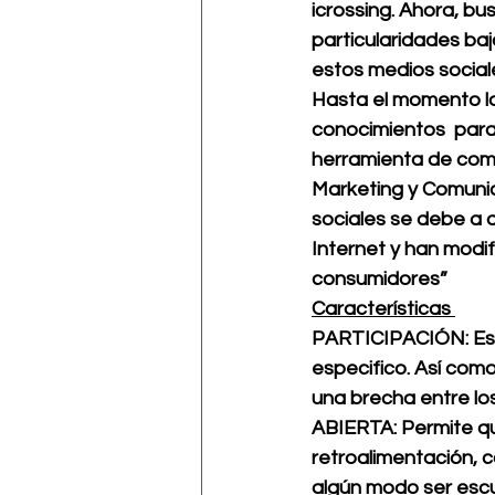
icrossing
. Ahora, bu
particularidades baj
estos medios social
Hasta el momento lo
conocimientos  para 
herramienta de comu
Marketing y Comunic
sociales se debe a q
Internet y han modif
consumidores”
Características 
PARTICIPACIÓN: Est
especifico. Así como
una brecha entre lo
ABIERTA: Permite qu
retroalimentación, c
algún modo ser esc