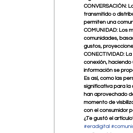
CONVERSACIÓN: Los 
transmitido o distri
permiten una comunic
COMUNIDAD: Los med
comunidades, basado
gustos, proyeccione
CONECTIVIDAD: La m
conexión, haciendo u
información se prop
Es así, como las pe
significativa para l
han aprovechado de 
momento de visbiliza
con el consumidor pe
¿Te gustó el artícu
#eradigital
#comuni