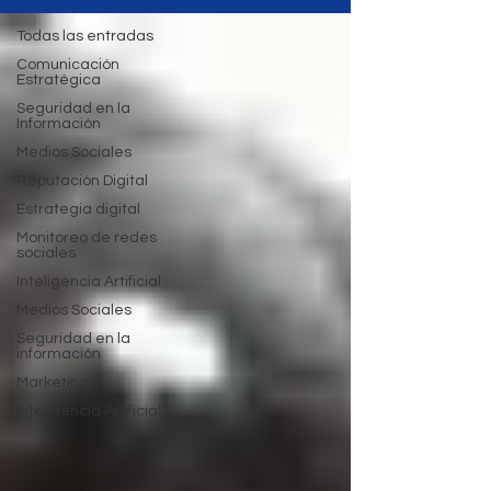
Todas las entradas
Comunicación
Estratégica
Seguridad en la
Información
Medios Sociales
Reputación Digital
Estrategia digital
Monitoreo de redes
sociales
Inteligencia Artificial
Medios Sociales
Seguridad en la
información
Marketing
Inteligencia Artificial