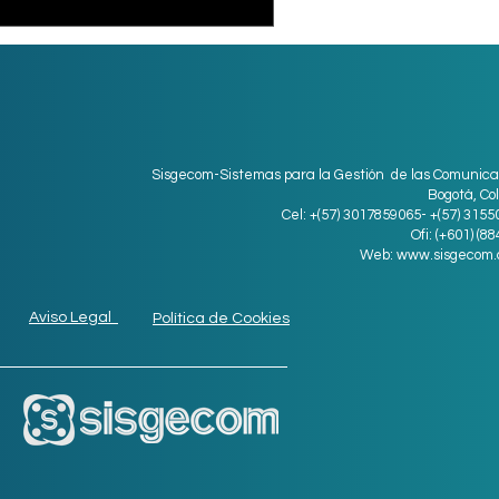
Sisgecom-Sistemas para la Gestión de las Comunica
Bogotá, Co
Cel: +(57) 3017859065- +(57) 315
Ofi: (+601) (8
Web:
www.sisgecom.
Aviso Legal
Política de Cookies