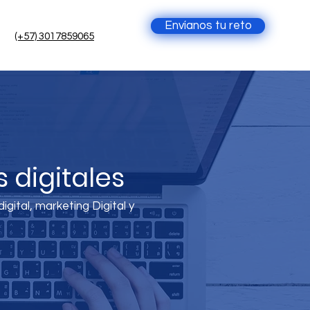
Envíanos tu reto
(+57) 3017859065
 digitales
gital, marketing Digital y