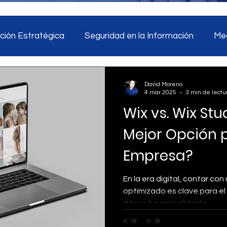
ión Estratégica
Seguridad en la Información
Med
tegia digital
Monitoreo de redes sociales
Inteligen
David Moreno
4 mar 2025
3 min de lectu
Wix vs. Wix Stu
ad en la información
Marketing
Inteligencia Artific
Mejor Opción 
Empresa?
En la era digital, contar con
optimizado es clave para el
Wix se ha consolidado...