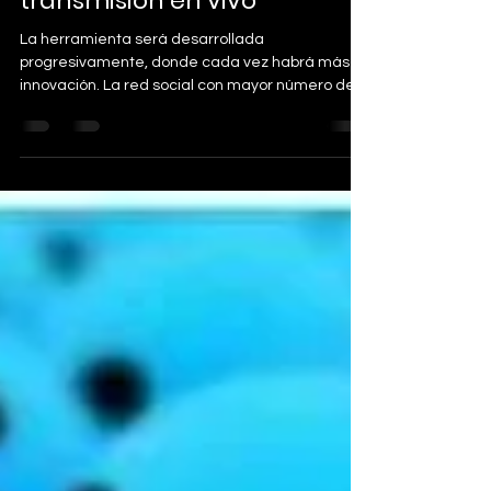
transmisión en vivo
La herramienta será desarrollada
progresivamente, donde cada vez habrá más
innovación. La red social con mayor número de
seguidores en el...