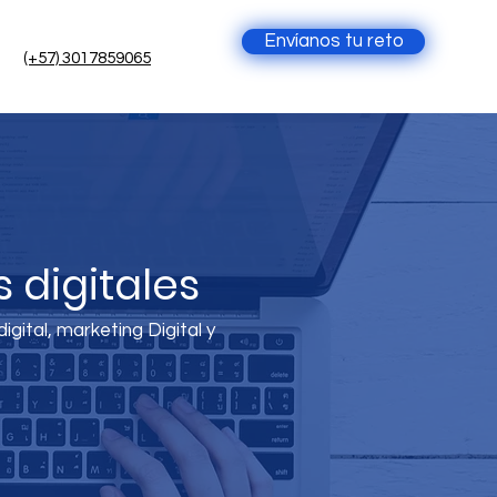
Envíanos tu reto
(+57) 3017859065
 digitales
gital, marketing Digital y