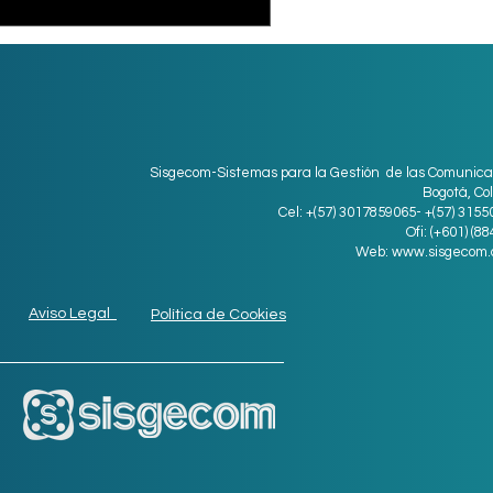
Sisgecom-Sistemas para la Gestión de las Comunica
Bogotá, Co
Cel: +(57) 3017859065- +(57) 315
Ofi: (+601) (8
Web:
www.sisgecom.
Aviso Legal
Política de Cookies