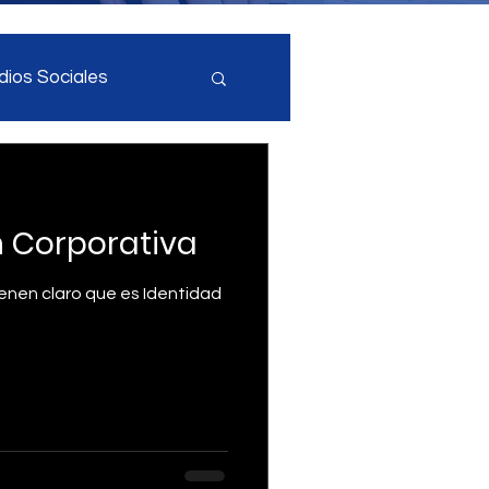
ios Sociales
cia Artificial
n Corporativa
ial
ienen claro que es Identidad