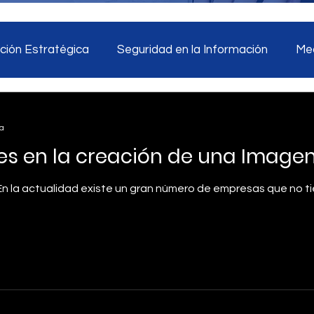
ión Estratégica
Seguridad en la Información
Med
tegia digital
Monitoreo de redes sociales
Inteligen
ra
es en la creación de una Image
ad en la información
Marketing
Inteligencia Artific
 En la actualidad existe un gran número de empresas que no t