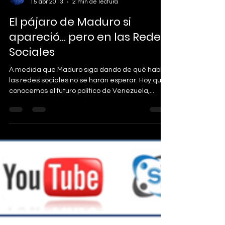
David Moreno
15 abr 2013
2 min de lectura
El pájaro de Maduro si
apareció… pero en las Redes
Sociales
A medida que Maduro siga dando de qué hablar
las redes sociales no se harán esperar. Hoy que
conocemos el futuro político de Venezuela,...