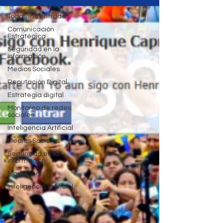
Todas las entradas
Comunicación
Estratégica
Seguridad en la
Información
Medios Sociales
Reputación Digital
Estrategia digital
Monitoreo de redes
sociales
Inteligencia Artificial
Medios Sociales
Seguridad en la
información
Marketing
Inteligencia Artificial