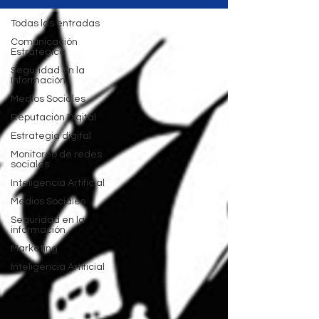
Todas las entradas
Comunicación
Estratégica
Seguridad en la
Información
Medios Sociales
Reputación Digital
Estrategia digital
Monitoreo de redes
sociales
Inteligencia Artificial
Medios Sociales
Seguridad en la
información
Marketing
Inteligencia Artificial