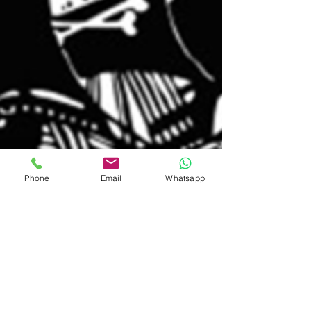
Phone
Email
Whatsapp
David Moreno