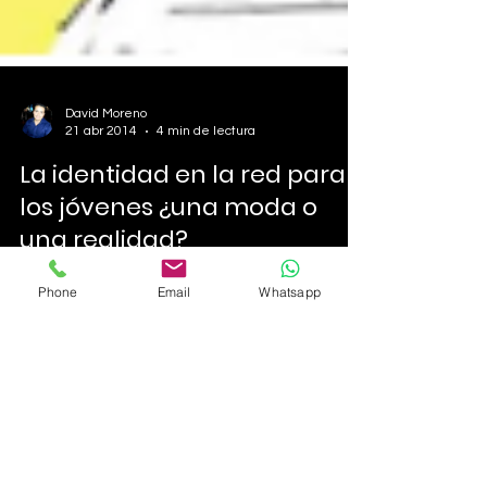
David Moreno
21 abr 2014
4 min de lectura
La identidad en la red para
los jóvenes ¿una moda o
una realidad?
Phone
Email
Whatsapp
Con la alta penetración de internet en la
sociedad Colombiana y el auge de las redes
sociales, se está evidenciando un problema
entre los...