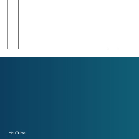
Las 10 aplicaciones más
Futu
rentables
emp
YouTube