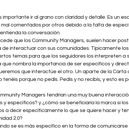
 mal comentados por otros debido a la falta de especif
entienda la conversación.
ucede que los Community Managers, suelen hacer post
ra de interactuar con sus comunidades. Típicamente lo
ertos temas para que los seguidores los interpreten a 
ia que nombra la importancia de ser específicos y direct
ueremos que interactúe el otro. Un aparte de la Carta 
 tenéis porque no pedís. Pedís y no recibís, y esto es 
mmunity Managers tendrían una muy buena interacción 
 y específicos? y ¿cómo se beneficiaría la marca si lo
s a decir específicamente lo que se quiere hacer y tene
idad 2.0?
ando se es más específico en la forma de comunicarse 