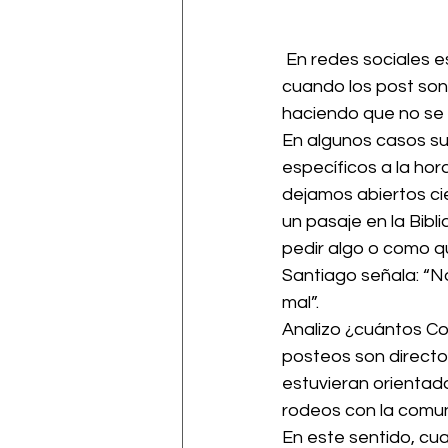
 En redes sociales es importante ir al grano con claridad y detalle. Es un escenario común 
cuando los post son
haciendo que no se 
En algunos casos s
específicos a la ho
dejamos abiertos ci
un pasaje en la Bibl
pedir algo o como q
Santiago señala: “No
mal”.
Analizo ¿cuántos Co
posteos son directos
estuvieran orientado
rodeos con la comun
En este sentido, cu