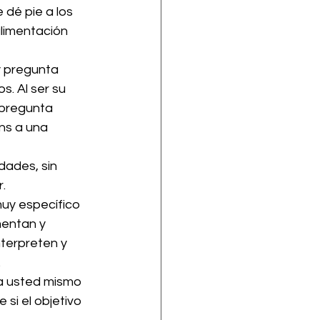
dé pie a los 
alimentación 
y pregunta 
. Al ser su 
 pregunta 
ns a una 
dades, sin 
r.
uy específico 
mentan y 
terpreten y 
  
a usted mismo 
si el objetivo 