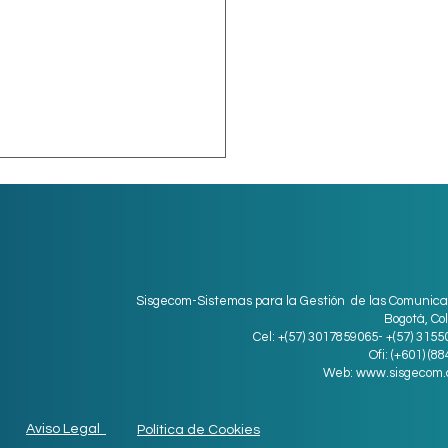
Sisgecom-Sistemas para la Gestión de las Comunica
Bogotá, Co
Cel: +(57) 3017859065- +(57) 315
ro digital para
Ofi: (+601) (8
Web:
www.sisgecom.
resas medianas
Aviso Legal
Política de Cookies