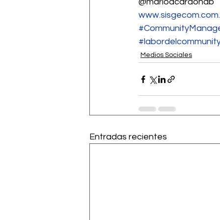
@marioacardonab
www.sisgecom.com
#CommunityManag
#labordelcommunit
Medios Sociales
Entradas recientes