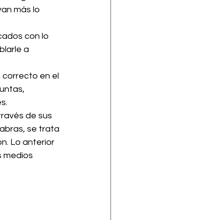
van más lo 
cados con lo 
blarle a 
 correcto en el 
untas, 
s. 
través de sus 
abras, se trata 
. Lo anterior 
s medios 