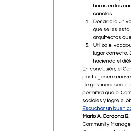
horas en las cu
canales.
Desarrolla un vo
que se les está 
arquitectos qu
Utiliza el voca
lugar correcto. 
haciendo el diá
En conclusión, el C
posts genere convers
de gestionar una com
permitirá que el Co
sociales y logre el ob
Escuchar un buen co
Mario A. Cardona B.
Community Manager