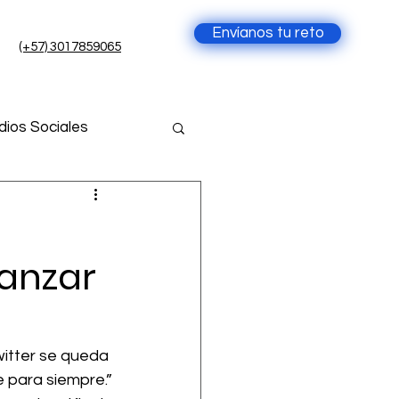
Envíanos tu reto
(+57) 3017859065
ios Sociales
cia Artificial
anzar
ial
itter se queda 
 para siempre.”