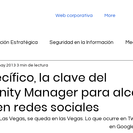
Web corporativa
More
ión Estratégica
Seguridad en la Información
Med
may 2013
3 min de lectura
tegia digital
Monitoreo de redes sociales
Inteligen
cífico, la clave del
ty Manager para alc
ad en la información
Marketing
Inteligencia Artific
 en redes sociales
Las Vegas, se queda en las Vegas. Lo que ocurre en Tw
en Google