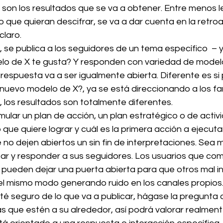
on los resultados que se va a obtener. Entre menos le 
lo que quieran descifrar, se va a dar cuenta en la retro
claro.
 se publica a los seguidores de un tema específico  – 
lo de X te gusta? Y responden con variedad de modelos
 respuesta va a ser igualmente abierta. Diferente es si
 nuevo modelo de X?, ya se está direccionando a los fa
 los resultados son totalmente diferentes.
lar un plan de acción, un plan estratégico o de activi
 que quiere lograr y cuál es la primera acción a ejecuta
o dejen abiertos un sin fin de interpretaciones. Sea m
tar y responder a sus seguidores. Los usuarios que co
d pueden dejar una puerta abierta para que otros mal in
l mismo modo generando ruido en los canales propios.
é seguro de lo que va a publicar, hágase la pregunta 
 que estén a su alrededor, así podrá valorar realmente 