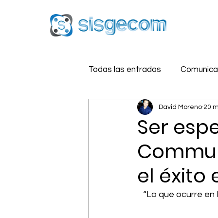
Todas las entradas
Comunicac
David Moreno
20 
Reputación Digital
Estra
Ser espe
Communi
Medios Sociales
Segurid
el éxito
“Lo que ocurre en 