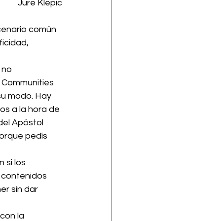
 Jure Klepic
icidad, 
 no 
s Communities 
su modo. Hay 
os a la hora de 
del Apóstol 
porque pedís 
si los 
s contenidos 
r sin dar 
con la 