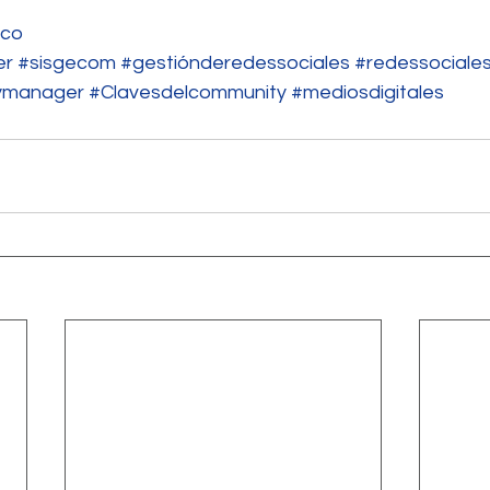
.co
er
#sisgecom
#gestiónderedessociales
#redessociale
ymanager
#Clavesdelcommunity
#mediosdigitales