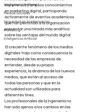
Inteligencia Artificial
experiencia y amplios conocimientos 
en marketing digital, participando 
Medios Sociales
activamente de eventos académicos 
Seguridad en la información
que han permitido a la organización 
presentar una mirada más analítica 
Marketing
sobre las ventajas del mundo digital. 
Inteligencia Artificial
 El creciente fenómeno de los medios 
digitales trajo como consecuencia la 
necesidad de las empresas de 
entender, desde su propia 
experiencia, la dinámica de los nuevos 
medios, que están al acceso de 
todas las personas y que en la 
actualidad son utilizados para 
diferentes fines.
Los profesionales de la ingeniería no 
han sido ajenos a los cambios en las 