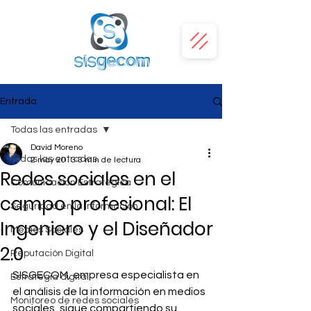
Entrada
Todas las entradas
David Moreno
Todas las entradas
2 may 2013
3 min de lectura
Redes sociales en el
Comunicación Estratégica
campo profesional: El
Seguridad en la Información
Ingeniero y el Diseñador
Medios Sociales
2.0
Reputación Digital
SISGECOM, empresa especialista en 
Estrategia digital
el análisis de la información en medios 
Monitoreo de redes sociales
sociales, sigue compartiendo su 