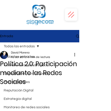
Entrada
Todas las entradas
David Moreno
Todas las entradas
12 oct 2012
3 min de lectura
Política 2.0: Participación
Comunicación Estratégica
mediante las Redes
Seguridad en la Información
Sociales
Medios Sociales
Reputación Digital
Estrategia digital
Monitoreo de redes sociales