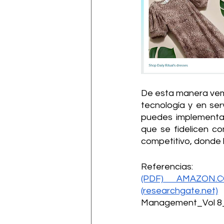
De esta manera vemo
tecnología y en serv
puedes implementar
que se fidelicen c
competitivo, donde l
Referencias: 
(PDF) AMAZON.
(researchgate.net)
Management_Vol 8_I