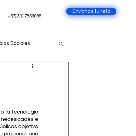
Envíanos tu reto
(+57) 3017859065
ios Sociales
cia Artificial
ial
 la tecnología 
 necesidades e 
blicos objetivo 
o proponer una 