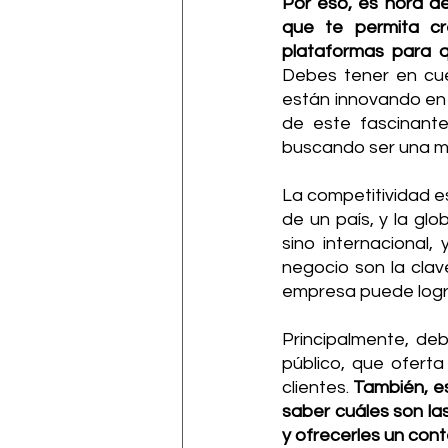
Por eso, es hora de
que te permita cr
Debes tener en cue
están innovando en 
de este fascinante
buscando ser una ma
La competitividad es
de un país, y la glo
sino internacional,
negocio son la cla
empresa puede logr
Principalmente, de
público, que ofert
clientes. 
También, e
saber cuáles son las
y ofrecerles un cont