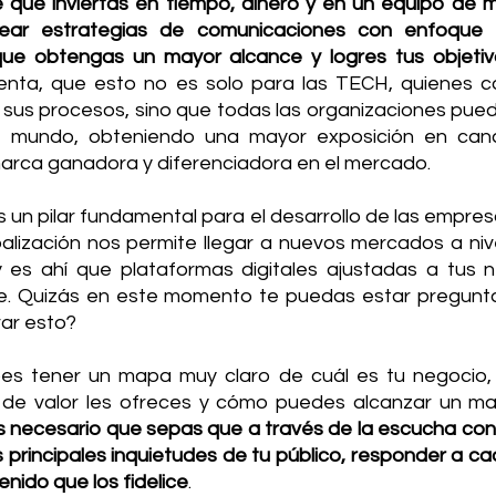
 que inviertas en tiempo, dinero y en un equipo de mar
ear estrategias de comunicaciones con enfoque 
nta, que esto no es solo para las TECH, quienes c
sus procesos, sino que todas las organizaciones pued
 mundo, obteniendo una mayor exposición en canale
rca ganadora y diferenciadora en el mercado. 
 un pilar fundamental para el desarrollo de las empres
balización nos permite llegar a nuevos mercados a nivel
 y es ahí que plataformas digitales ajustadas a tus 
ve. Quizás en este momento te puedas estar pregunt
ar esto? 
bes tener un mapa muy claro de cuál es tu negocio,
a de valor les ofreces y cómo puedes alcanzar un m
s necesario que sepas que a través de la escucha con
 principales inquietudes de tu público, responder a cad
enido que los fidelice
. 