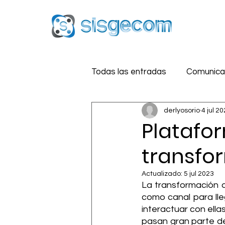
Todas las entradas
Comunicac
derlyosorio
4 jul 2
Reputación Digital
Estra
Platafor
transfo
Medios Sociales
Segurid
Actualizado:
5 jul 2023
La transformación d
como canal para lle
interactuar con ella
pasan gran parte de