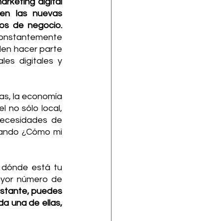
keting digital 
en las nuevas 
plataformas para que obtengas un mayor alcance y logres tus objetivos de negocio. 
onstantemente 
en hacer parte 
s digitales y 
as, la economía 
 no sólo local, 
necesidades de 
ando ¿Cómo mi 
 dónde está tu 
ayor número de 
stante, puedes 
a una de ellas, 