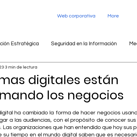
Web corporativa
More
ión Estratégica
Seguridad en la Información
Med
023
3 min de lectura
tegia digital
Monitoreo de redes sociales
Inteligen
mas digitales están
rmando los negocios
ad en la información
Marketing
Inteligencia Artific
igital ha cambiado la forma de hacer negocios usando
gar a las audiencias, con el propósito de conocer sus
s. Las organizaciones que han entendido que hoy sus pú
 su tiempo en el mundo digital saben que es necesari