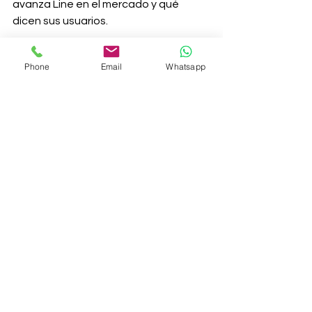
avanza Line en el mercado y qué 
dicen sus usuarios.
Nelly Cortes Vanegas
Phone
Email
Whatsapp
Analista e Investigadora de Social 
Media
@NellyCortes_
ww.sisgecom.com.co
#Chat
#redessociales
#Line
#aplicación
#Whatsapp
#app
Medios Sociales
Ver todo
Entradas recientes