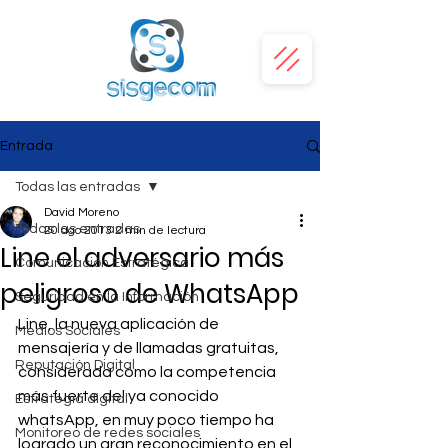
Entrada
Todas las entradas
David Moreno
Todas las entradas
20 ago 2013
2 min de lectura
Line el adversario más
Comunicación Estratégica
peligroso de WhatsApp
Seguridad en la Información
Line, la nueva aplicación de 
Medios Sociales
mensajería y de llamadas gratuitas, 
Reputación Digital
considerada como la competencia 
más fuerte del ya conocido 
Estrategia digital
whatsApp, en muy poco tiempo ha 
Monitoreo de redes sociales
logrado un gran reconocimiento en el 