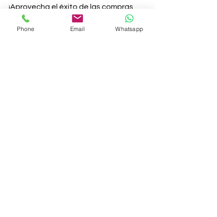
¡Aprovecha el éxito de las compras 
online!
Phone
Email
Whatsapp
Nelly Cortes
@NellyCortes_
Coordinadora de Social Media en 
Sisgecom
http://www.sisgecom.com.co
#eDay
#ciberlunes
#promociones
#regalos
#unaimagenvalemásquemilpablaras
#comprasonline
#Navidad
#BLACKFRIDAY
#ventas
#rebajas
#todoentraporlosojos
#Temporadanavideña
#viernesnegro
Medios Sociales