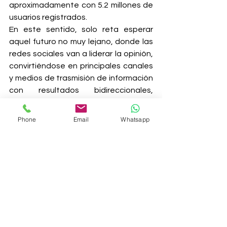
aproximadamente con 5.2 millones de 
usuarios registrados.
En este sentido, solo reta esperar 
aquel futuro no muy lejano, donde las 
redes sociales van a liderar la opinión, 
convirtiéndose en principales canales 
y medios de trasmisión de información 
con resultados bidireccionales, 
además la inversión, en todos los 
sentidos, sale más económico, pues 
Phone
Email
Whatsapp
nos permiten medir resultados y el 
alcance es global.
Nelly Cortes
Analista Social Media Sisgecom
@NellyCortes_
#SEO
#redessociales
#awareness
#facebook
#engagemet
#pinterest
#MediosSociales
Medios Sociales