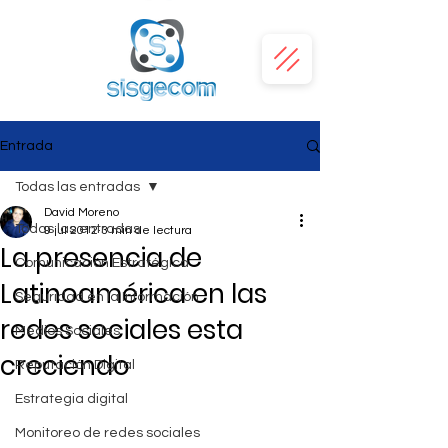
Entrada
Todas las entradas
David Moreno
Todas las entradas
9 jul 2012
3 min de lectura
La presencia de
Comunicación Estratégica
Latinoamérica en las
Seguridad en la Información
redes sociales esta
Medios Sociales
creciendo
Reputación Digital
Estrategia digital
Monitoreo de redes sociales