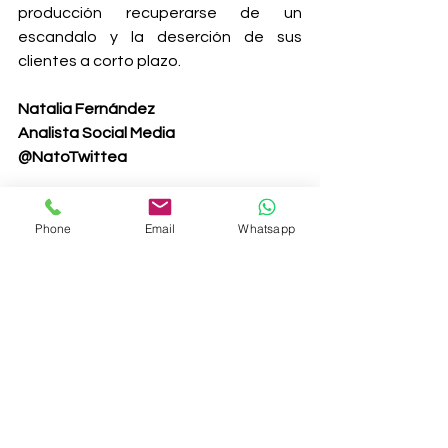
producción recuperarse de un 
escandalo y la deserción de sus 
clientes a corto plazo.
Natalia Fernández
Analista Social Media
@NatoTwittea
#estrategia
#gestióndecrisis
Phone
Email
Whatsapp
#manualdecrisis
#organización
Medios Sociales
Ver todo
Entradas recientes