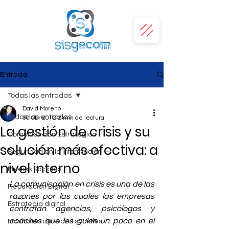
Entrada
Todas las entradas
David Moreno
Todas las entradas
30 abr 2012
2 min de lectura
La gestión de crisis y su
Comunicación Estratégica
solución más efectiva: a
Seguridad en la Información
nivel interno
Medios Sociales
La comunicación en crisis es una de las 
Reputación Digital
razones por las cuales las empresas 
Estrategia digital
contratan agencias, psicólogos y 
coaches que les guíen un poco en el 
Monitoreo de redes sociales