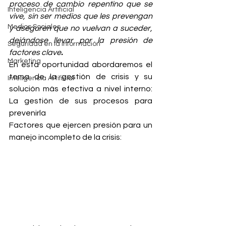
proceso de cambio repentino que se 
Inteligencia Artificial
vive, sin ser medios que les prevengan 
Medios Sociales
y aseguren que no vuelvan a suceder, 
dejándose llevar por la presión de 
Seguridad en la información
factores clave
. 
Marketing
En esta oportunidad abordaremos el 
tema de la gestión de crisis y su 
Inteligencia Artificial
solución más efectiva a nivel interno: 
La gestión de sus procesos para 
prevenirla
Factores que ejercen presión para un 
manejo incompleto de la crisis: