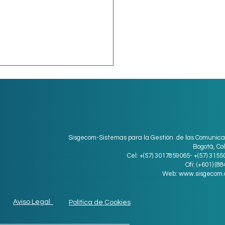
Sisgecom-Sistemas para la Gestión de las Comunica
Bogotá, Co
Cel: +(57) 3017859065- +(57) 315
ro digital para
Ofi: (+601) (8
Web:
www.sisgecom.
resas medianas
Aviso Legal
Política de Cookies