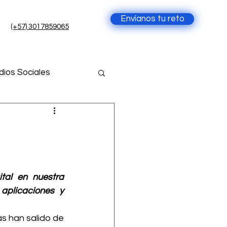
Envíanos tu reto
(+57) 3017859065
ios Sociales
cia Artificial
ial
al en nuestra 
plicaciones y 
s han salido de 