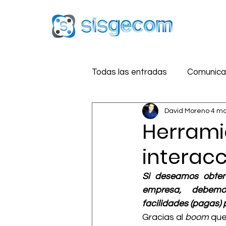
Todas las entradas
Comunicac
David Moreno
4 ma
Reputación Digital
Estra
Herrami
interac
Medios Sociales
Segurid
Si deseamos obtene
empresa,  debemos
facilidades (pagas)
Gracias al 
boom 
que