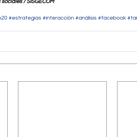
 sociales / SISGECOM
b20
#estrategias
#interacción
#análisis
#facebook
#ta