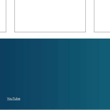
Las 10 aplicaciones más
Futu
rentables
emp
YouTube