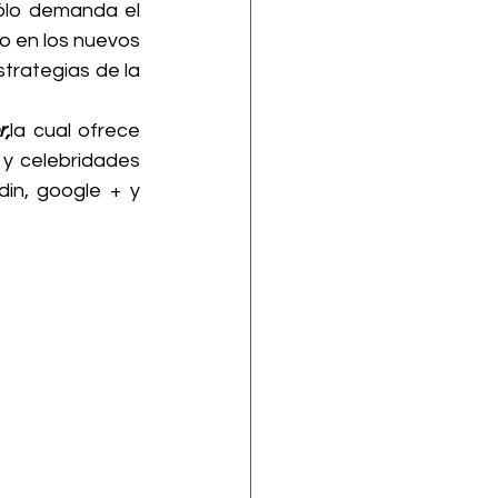
ólo demanda el 
o en los nuevos 
strategias de la 
r,
la cual ofrece 
y celebridades 
in, google + y 