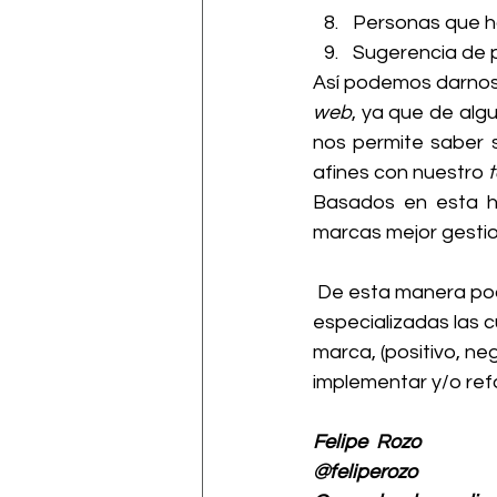
Personas que h
Sugerencia de p
web
, ya que de alg
nos permite saber 
afines con nuestro 
t
Basados en esta h
marcas mejor gestio
 De esta manera podemos evidenciar que en el mercado existen herramientas 
especializadas las 
marca, (positivo, ne
implementar y/o ref
Felipe  Rozo
@feliperozo