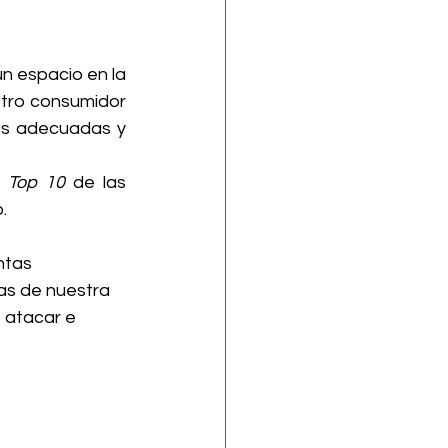
Así podemos darnos cuenta que para toda empresa es importante tener un espacio en la 
tro consumidor 
as adecuadas y 
 
Top 10 
de las 
.
as de nuestra 
 atacar e 