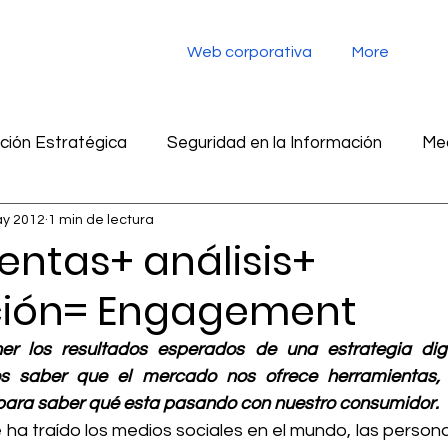
Web corporativa
More
ión Estratégica
Seguridad en la Información
Med
y 2012
1 min de lectura
tegia digital
Monitoreo de redes sociales
Inteligen
entas+ análisis+
ción= Engagement
ad en la información
Marketing
Inteligencia Artific
r los resultados esperados de una estrategia digit
 saber que el mercado nos ofrece herramientas, a
 para saber qué esta pasando con nuestro consumidor. 
 ha traído los medios sociales en el mundo, las persona