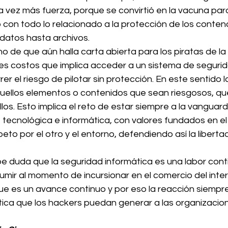
 vez más fuerza, porque se convirtió en la vacuna par
con todo lo relacionado a la protección de los contend
datos hasta archivos.
o de que aún halla carta abierta para los piratas de la 
es costos que implica acceder a un sistema de segurid
r el riesgo de pilotar sin protección. En este sentido 
quellos elementos o contenidos que sean riesgosos, qu
los. Esto implica el reto de estar siempre a la vanguardi
a, tecnológica e informática, con valores fundados en e
eto por el otro y el entorno, defendiendo así la liberta
e duda que la seguridad informática es una labor conti
ir al momento de incursionar en el comercio del inter
ue es un avance continuo y por eso la reacción siempre
tica que los hackers puedan generar a las organizacio