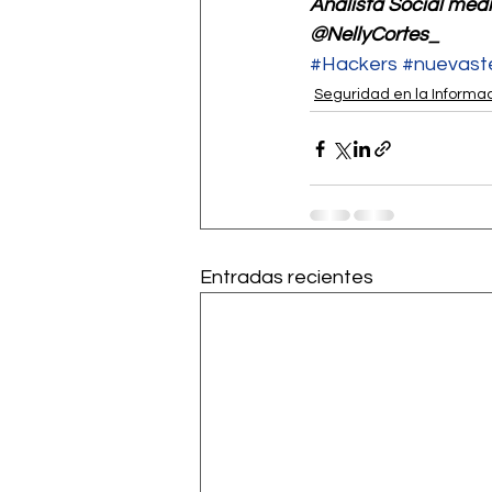
Analista Social med
@NellyCortes_
#Hackers
#nuevast
Seguridad en la Informa
Entradas recientes