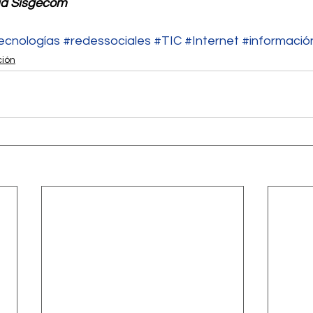
ia Sisgecom
ecnologías
#redessociales
#TIC
#Internet
#informació
ción