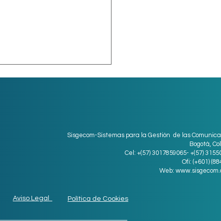
endencia de la
ridad informática en
redes sociales en
ocial media llegaron para
ento
arse, generando cambios
Sisgecom-Sistemas para la Gestión de las Comunica
ficativos, no solo
Bogotá, Co
lógicos sino sociales.
Cel: +(57) 3017859065- +(57) 315
Ofi: (+601) (8
 un estudio realizado...
Web:
www.sisgecom.
Aviso Legal
Política de Cookies