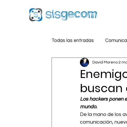
Todas las entradas
Comunicac
David Moreno
2 ma
Reputación Digital
Estra
Enemigo
buscan 
Medios Sociales
Segurid
Los hackers ponen en
mundo.
De la mano de los a
comunicación, nueva