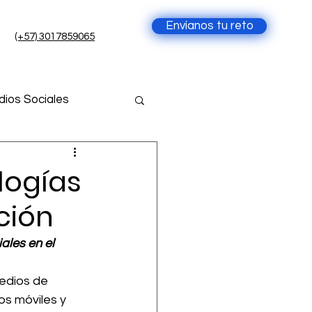
Envíanos tu reto
(+57) 3017859065
ios Sociales
cia Artificial
logías
ción
ial
ales en el 
edios de 
s móviles y 