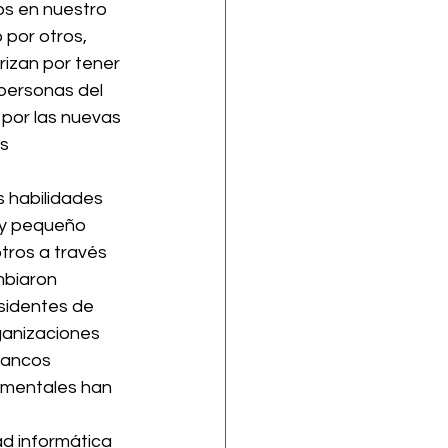
os en nuestro 
 por otros, 
rizan por tener 
personas del 
por las nuevas 
s 
s habilidades 
 y pequeño 
tros a través 
mbiaron 
sidentes de 
ganizaciones 
bancos 
amentales han 
ad informática 