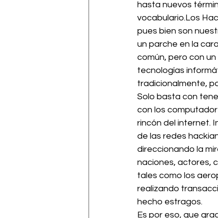
hasta nuevos términ
vocabulario.Los Hack
pues bien son nuestr
un parche en la car
común, pero con un 
tecnologías informá
tradicionalmente, po
Solo basta con tener
con los computadore
rincón del internet.
de las redes hackia
direccionando la mi
naciones, actores, 
tales como los aero
realizando transacc
hecho estragos.
Es por eso, que grac