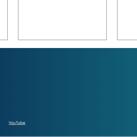
La t
segu
las 
Los s
aum
qued
signi
tecno
La identidad en la red para
Según
los jóvenes ¿una moda o
una realidad?
YouTube