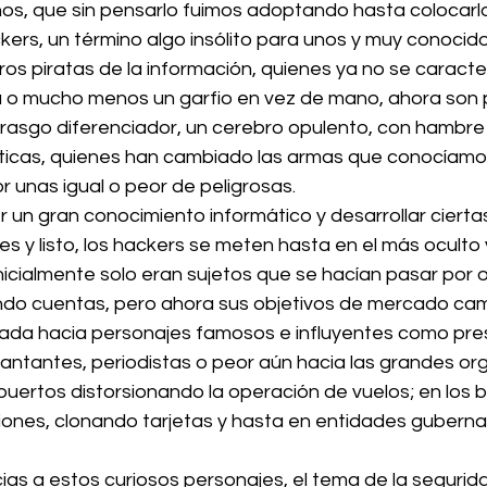
os, que sin pensarlo fuimos adoptando hasta colocarl
ers, un término algo insólito para unos y muy conocido
os piratas de la información, quienes ya no se caracte
a o mucho menos un garfio en vez de mano, ahora son 
rasgo diferenciador, un cerebro opulento, con hambre 
ticas, quienes han cambiado las armas que conocíamo
r unas igual o peor de peligrosas.
 un gran conocimiento informático y desarrollar cierta
s y listo, los hackers se meten hasta en el más oculto
 Inicialmente solo eran sujetos que se hacían pasar por o
ndo cuentas, pero ahora sus objetivos de mercado ca
rada hacia personajes famosos e influyentes como pre
cantantes, periodistas o peor aún hacia las grandes or
puertos distorsionando la operación de vuelos; en los 
iones, clonando tarjetas y hasta en entidades gubern
ias a estos curiosos personajes, el tema de la segurid