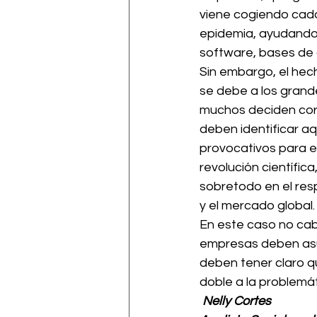
viene cogiendo cada
epidemia, ayudando 
software, bases de 
Sin embargo, el hech
se debe a los grand
muchos deciden corre
deben identificar a
provocativos para el
revolución científic
sobretodo en el resp
y el mercado global.
En este caso no cab
empresas deben asum
deben tener claro q
doble a la problemá
Nelly Cortes