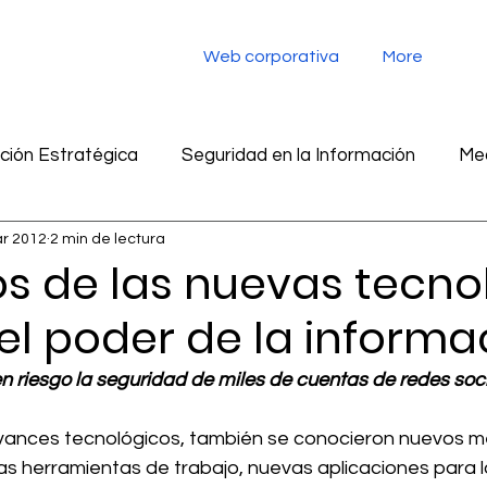
Web corporativa
More
ión Estratégica
Seguridad en la Información
Med
r 2012
2 min de lectura
tegia digital
Monitoreo de redes sociales
Inteligen
s de las nuevas tecno
el poder de la informa
ad en la información
Marketing
Inteligencia Artific
 riesgo la seguridad de miles de cuentas de redes soci
vances tecnológicos, también se conocieron nuevos m
s herramientas de trabajo, nuevas aplicaciones para lo