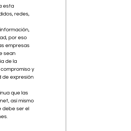
a esta 
idos, redes, 
información, 
ad, por eso 
las empresas 
e sean 
a de la 
l compromiso y 
d de expresión 
nua que las 
net, así mismo 
 debe ser el 
nes.