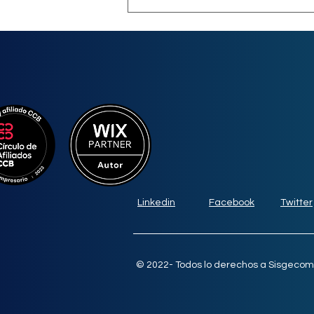
Comentarios
Escribir un comentario...
Maximiza tu impacto en
redes sociales:
herramientas clave y
Linkedin
Facebook
Twitter
estrategias de contenido
© 2022- Todos lo derechos a Sisgecom