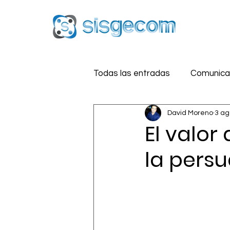
Todas las entradas
Comunicac
David Moreno
3 ag
Reputación Digital
Estra
El valor
la persu
Medios Sociales
Segurid