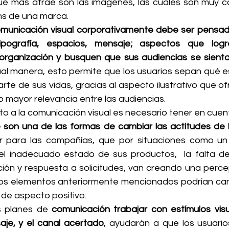
ue más atrae son las imágenes, las cuales son muy 
ans de una marca.
omunicación visual corporativamente debe ser pensad
tipografía, espacios, mensaje; aspectos que logr
organización y busquen que sus audiencias se sientan
ual manera, esto permite que los usuarios sepan qué e
te de sus vidas, gracias al aspecto ilustrativo que of
o mayor relevancia entre las audiencias.
to a la comunicación visual es necesario tener en cuen
e son una de las formas de cambiar las actitudes de 
or para las compañías, que por situaciones como un m
 el inadecuado estado de sus productos,  la falta de 
ción y respuesta a solicitudes, van creando una percep
 los elementos anteriormente mencionados podrían cam
 de aspecto positivo.
s planes de 
comunicación trabajar con estímulos visua
aje, y el canal acertado
, ayudarán a que los usuarios