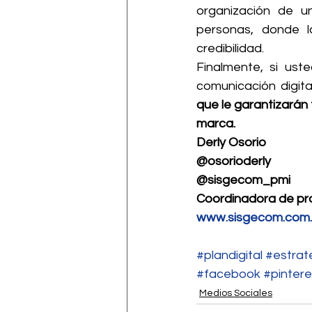
organización de u
personas, donde l
credibilidad.
Finalmente, si ust
comunicación digital
que le garantizarán 
marca.
Derly Osorio 
@osorioderly
@sisgecom_pmi
Coordinadora de p
www.sisgecom.com
#plandigital
#estrat
#facebook
#pintere
Medios Sociales