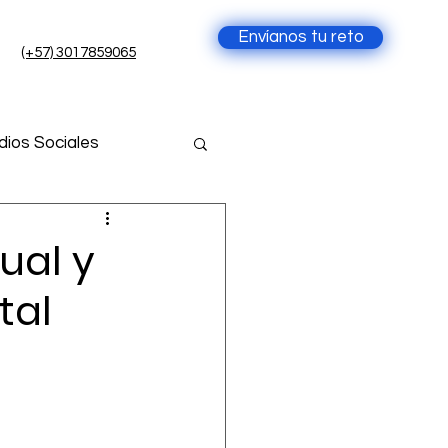
Envíanos tu reto
(+57) 3017859065
ios Sociales
cia Artificial
ual y
tal
ial