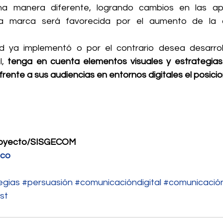
na manera diferente, logrando cambios en las apt
a marca será favorecida por el aumento de la c
ed ya implementó o por el contrario desea desarrol
, 
tenga en cuenta elementos visuales y estrategias
frente a sus audiencias en entornos digitales el posici
royecto/SISGECOM
.co
egias
#persuasión
#comunicacióndigital
#comunicación
st