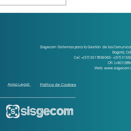
Sisgecom-Sistemas para la Gestión de las Comunica
Bogotá, Co
Cel: +(57) 3017859065- +(57) 315
ro digital para
Ofi: (+601) (8
Web:
www.sisgecom.
resas medianas
Aviso Legal
Política de Cookies