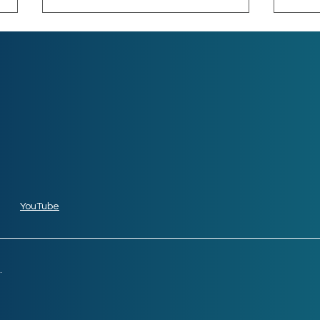
Las 10 aplicaciones más
Futu
rentables
emp
YouTube
.