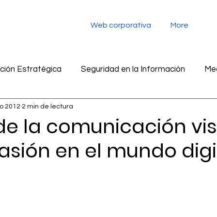
Web corporativa
More
ión Estratégica
Seguridad en la Información
Med
o 2012
2 min de lectura
tegia digital
Monitoreo de redes sociales
Inteligen
 de la comunicación vis
asión en el mundo digi
ad en la información
Marketing
Inteligencia Artific