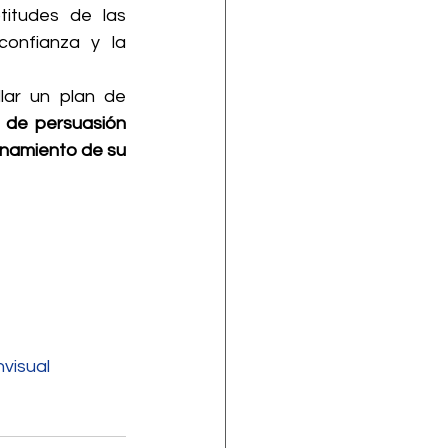
itudes de las 
onfianza y la 
lar un plan de 
 de persuasión 
onamiento de su 
visual