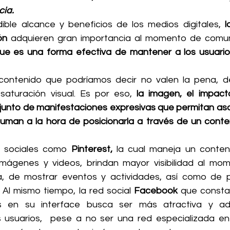
ia. 
dible alcance y beneficios de los medios digitales,
 l
ón
 adquieren gran importancia al momento de comuni
ue es una forma efectiva de mantener a los usuario
 contenido que podríamos decir no valen la pena, d
saturación visual. Es por eso, 
la imagen, el impact
onjunto de manifestaciones expresivas que permitan aso
suman a la hora de posicionarla a través de un conten
s sociales como
 Pinterest,
 la cual maneja un conteni
 imágenes y videos, brindan mayor visibilidad al mo
, de mostrar eventos y actividades, así como de p
 Al mismo tiempo, la red social 
Facebook 
que consta
s en su interface busca ser más atractiva y ad
 usuarios,  pese a no ser una red especializada en 