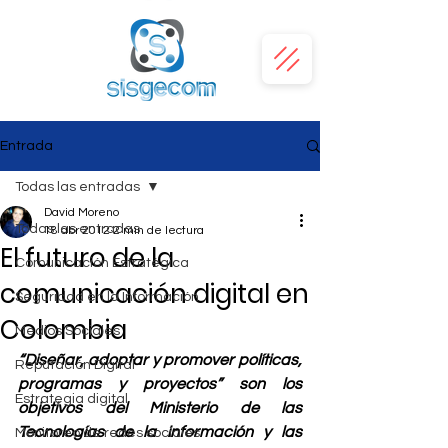
Entrada
Todas las entradas
David Moreno
Todas las entradas
18 abr 2012
2 min de lectura
El futuro de la
Comunicación Estratégica
comunicación digital en
Seguridad en la Información
Colombia
Medios Sociales
“Diseñar, adoptar y promover políticas, 
Reputación Digital
programas y proyectos” son los 
Estrategia digital
objetivos del Ministerio de las 
Tecnologías de la información y las 
Monitoreo de redes sociales