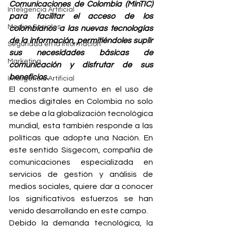
Comunicaciones de Colombia (MinTIC) 
Inteligencia Artificial
para facilitar el acceso de los 
Medios Sociales
colombianos a las nuevas tecnologías 
de la información, permitiéndoles suplir 
Seguridad en la información
sus necesidades básicas de 
Marketing
comunicación y disfrutar de sus 
beneficios. 
Inteligencia Artificial
El constante aumento en el uso de 
medios digitales en Colombia no solo 
se debe a la globalización tecnológica 
mundial, esta también responde a las 
políticas que adopte una Nación. En 
este sentido Sisgecom, compañía de 
comunicaciones especializada en 
servicios de gestión y análisis de 
medios sociales, quiere dar a conocer 
los significativos esfuerzos se han 
venido desarrollando en este campo.
Debido la demanda tecnológica, la 