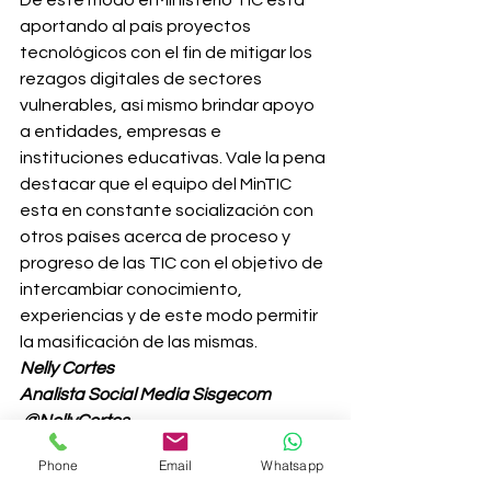
De este modo el Ministerio TIC está 
aportando al país proyectos 
tecnológicos con el fin de mitigar los 
rezagos digitales de sectores 
vulnerables, así mismo brindar apoyo 
a entidades, empresas e 
instituciones educativas. Vale la pena 
destacar que el equipo del MinTIC 
esta en constante socialización con 
otros países acerca de proceso y 
progreso de las TIC con el objetivo de 
intercambiar conocimiento, 
experiencias y de este modo permitir 
la masificación de las mismas.
Nelly Cortes 
Analista Social Media Sisgecom
 @NellyCortes_
#comunicacion
#comunicacióndigital
Phone
Email
Whatsapp
#TecnologíasdelainformaciónylasCom