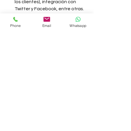
los clientes), integración con 
Twitter y Facebook, entre otras. 
Su costo es oscila entre 19$ y 
30$, según los suscriptores.
Phone
Email
Whatsapp
Y recuerde siempre asegurarse de 
incluir el link de su sitio web y el 
nombre con el que hace presencia en 
redes sociales, para garantizar un 
máximo rendimiento.
Nelly Cortes
@NellyCortes_
Analista de Social Media / Sisgecom
www.sisgecom.com.co
#estrategiadigital
#web20
#marketingycomunicacionesdigital
#Emailmarketing
#redessociales
#ROI
#herramientasdigitales
Medios Sociales