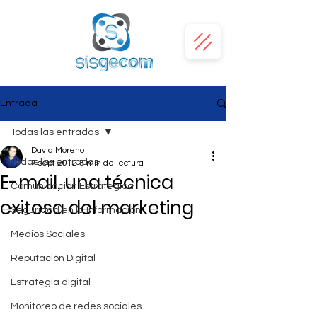
Entrada
Todas las entradas
David Moreno
Todas las entradas
7 sept 2012
3 min de lectura
E-mail, una técnica
Comunicación Estratégica
exitosa del marketing
Seguridad en la Información
Medios Sociales
Reputación Digital
Estrategia digital
Monitoreo de redes sociales