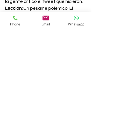
la gente criticó el tweet que hicieron.
Lección:
 Un pésame polémico. El 
mensaje debía de tener las mejores 
intenciones, pero era bastante 
Phone
Email
Whatsapp
desafortunada, sabiendo que el 
deportista Álvaro Bultó había 
fallecido practicando windfly.
Todo lo anterior nos demuestra que 
las marcas que está en redes sociales 
tiene que ser consciente de que este 
medio debe ser gestionado por un 
profesional de la comunicación digital 
o una agencia con conocimientos 
integrales del tema. Estos deben 
implementar protocolos que permitan 
anticiparse ante la posibilidad de una 
crisis y ser activo en las posibles 
dificultades.
A su vez, se debe generar un diálogo 