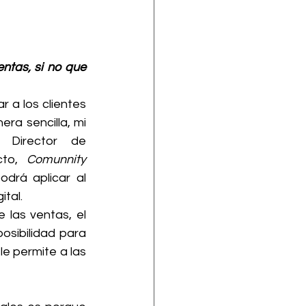
ntas, si no que 
 a los clientes 
a sencilla, mi 
Director de 
cto, 
Comunnity 
rá aplicar al 
tal.
 las ventas, el 
osibilidad para 
e permite a las 