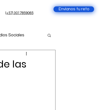
Envíanos tu reto
(+57) 3017859065
ios Sociales
cia Artificial
de las
ial