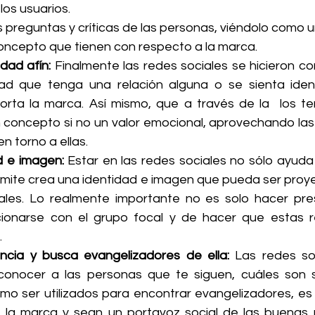
los usuarios.
 preguntas y críticas de las personas, viéndolo como un
oncepto que tienen con respecto a la marca.
dad afín: 
Finalmente las redes sociales se hicieron con
d que tenga una relación alguna o se sienta identi
orta la marca. Así mismo, que a través de la  los t
un concepto si no un valor emocional, aprovechando las
n torno a ellas.
d e imagen: 
Estar en las redes sociales no sólo ayuda a 
rmite crea una identidad e imagen que pueda ser proye
ales. Lo realmente importante no es solo hacer prese
ionarse con el grupo focal y de hacer que estas re
.
ncia y busca evangelizadores de ella: 
Las redes so
conocer a las personas que te siguen, cuáles son s
mo ser utilizados para encontrar evangelizadores, es d
 la marca y sean un portavoz social de las buenas p