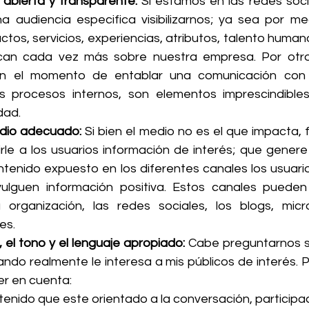
abierta y transparente: 
Si estamos en las redes soci
 audiencia especifica visibilizarnos; ya sea por me
tos, servicios, experiencias, atributos, talento human
can cada vez más sobre nuestra empresa. Por otro 
n el momento de entablar una comunicación con l
s procesos internos, son elementos imprescindibles
dad.
edio adecuado: 
Si bien el medio no es el que impacta, f
rle a los usuarios información de interés; que genere 
ntenido expuesto en los diferentes canales los usuario
ulguen información positiva. Estos canales pueden 
organización, las redes sociales, los blogs, micro
es.
, el tono y el lenguaje apropiado: 
Cabe preguntarnos si
ando realmente le interesa a mis públicos de interés. 
r en cuenta:
enido que este orientado a la conversación, participac