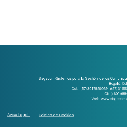
Sisgecom-Sistemas para la Gestión de las Comunica
Bogotá, Co
Cel: +(57) 3017859065- +(57) 315
ro digital para
Ofi: (+601) (8
Web:
www.sisgecom.
resas medianas
Aviso Legal
Política de Cookies