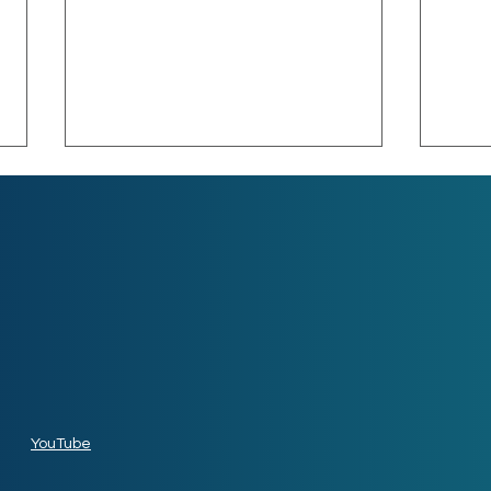
Las 10 aplicaciones más
Futu
rentables
emp
YouTube