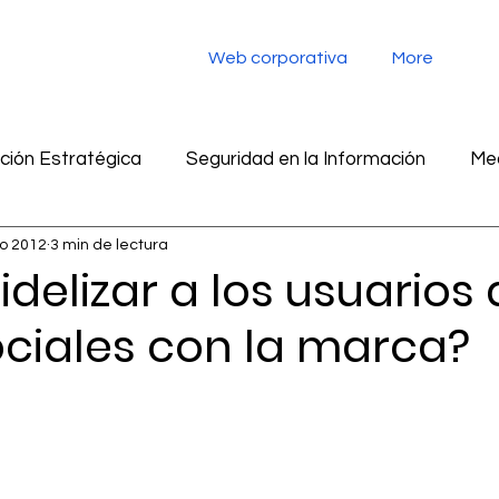
Web corporativa
More
ión Estratégica
Seguridad en la Información
Med
o 2012
3 min de lectura
tegia digital
Monitoreo de redes sociales
Inteligen
delizar a los usuarios 
ociales con la marca?
ad en la información
Marketing
Inteligencia Artific